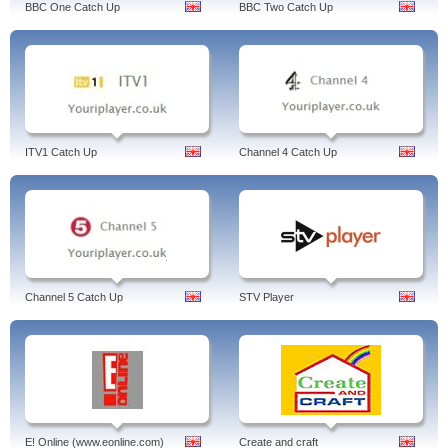
BBC One Catch Up
BBC Two Catch Up
ITV1 Catch Up
Channel 4 Catch Up
Channel 5 Catch Up
STV Player
E! Online (www.eonline.com)
Create and craft