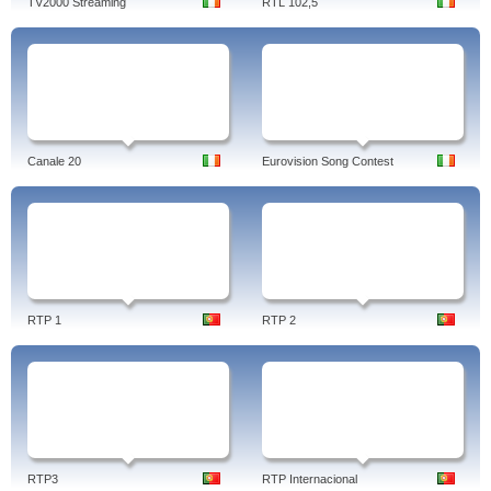
TV2000 Streaming
RTL 102,5
Canale 20
Eurovision Song Contest
RTP 1
RTP 2
RTP3
RTP Internacional