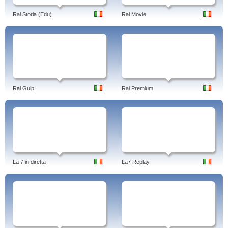
Rai Storia (Edu)
Rai Movie
Rai Gulp
Rai Premium
La 7 in diretta
La7 Replay