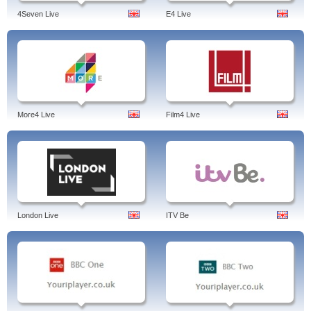
4Seven Live
E4 Live
More4 Live
Film4 Live
London Live
ITV Be