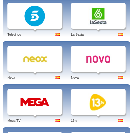
Telecinco
La Sexta
Neox
Nova
Mega TV
13tv