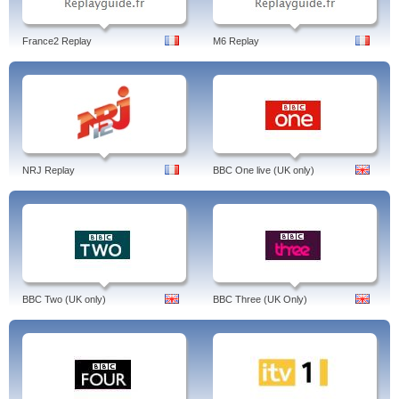
France2 Replay
M6 Replay
NRJ Replay
BBC One live (UK only)
BBC Two (UK only)
BBC Three (UK Only)