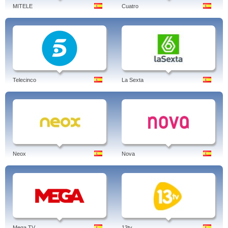
MITELE
Cuatro
Telecinco
La Sexta
Neox
Nova
Mega TV
13tv