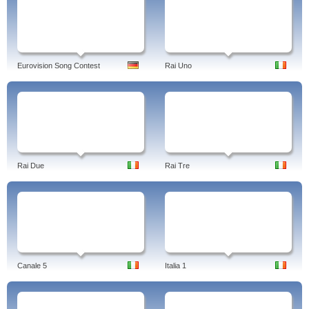
Eurovision Song Contest
Rai Uno
Rai Due
Rai Tre
Canale 5
Italia 1