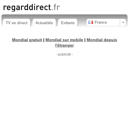
France
TV en direct
Actualités
Enfants
Mondial gratuit
|
Mondial sur mobile
|
Mondial depuis
l'étranger
- publicité -