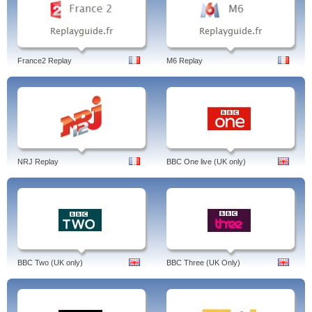
France2 Replay
M6 Replay
NRJ Replay
BBC One live (UK only)
BBC Two (UK only)
BBC Three (UK Only)