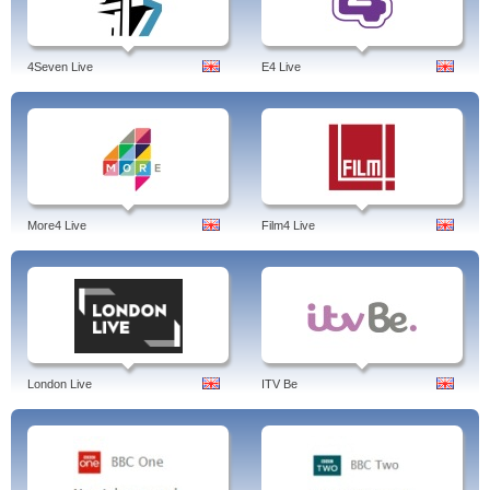
4Seven Live
E4 Live
More4 Live
Film4 Live
London Live
ITV Be