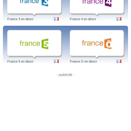
Mundo, O Núcleo: Missão Ao Centro Da Terra, Eu Queria Ter A Sua Vida,
Universal Channel vídeos.
Tags: universal channel, programação, ao vivo, series, house, grimm, 100
personagens, hd, chicago fire, dracula, cinema nacional, cinema internacional,
France 3 en direct
France 4 en direct
filmes, séries, bastidores, estreias, curiosidades, blockbusters, universal
channel, brasil, português.
France 5 en direct
France O en direct
- publicité -