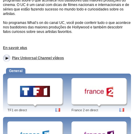
programas sobre o que acontece nos bastidores das maiores produções do
cinema. O UC é um canal com dicas de filmes nacionais e internacionais e de
séries que estão fazendo sucesso no mundo todo e curiosidades sobre os
artistas.
No programas What’s on do canal UC, você pode conferir tudo o que acontece
nos bastidores das maiores produções de Hollywood e também descobrir
fatos curiosos sobre seus artistas favoritos.
Universal Channel - Programas Populares
En savoir plus
O UC conta com outros programas super populares, seriados de comédia
Play Universal Channel vídeos
como o Up All Night, que está fazendo muito sucesso, Bela e a Fera, um
seriado novo que conta a história de forma moderna. Universal Channel.
General
Universal Channel - Outros Programas
No UC é possível acompanhar vários seriados como Law & Order, uma das
primeiras séries policiais, Elementary, com Lucy Liu, um Sherlock Holmes
moderno, Chicago Fire, sobre a vida dos bombeiros de Chicago além de
reprises de todas as temporadas de House, confira no site
http://uc.globo.com/videos.html os vídeos sobre tudo o que acontece no
Universal Chanel.
TF1 en direct
France 2 en direct
Programas: Bates Motel, Beauty and The Beast, Common Law, Drácula,
Flashpoint, Grimm, Universal Channel vídeos, Law & Order, Law & Order LA,
Law & Order SVU, Medical Detectives, Medium, NYC 22, Rookie Blue, Smash,
The Good Wife, Universal Movie, Up All Night, What's on, O Pior Trabalho Do