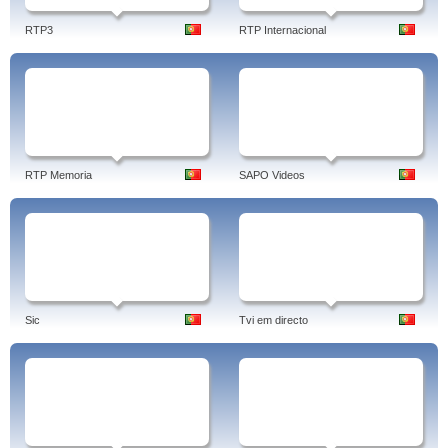
RTP3
RTP Internacional
RTP Memoria
SAPO Videos
Sic
Tvi em directo