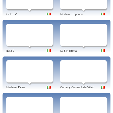
Cielo TV
Mediaset Topcrime
Italia 2
La 5 in diretta
Mediaset Extra
Comedy Central Italia Video