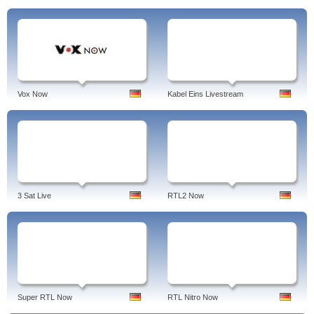
Vox Now
Kabel Eins Livestream
3 Sat Live
RTL2 Now
Super RTL Now
RTL Nitro Now