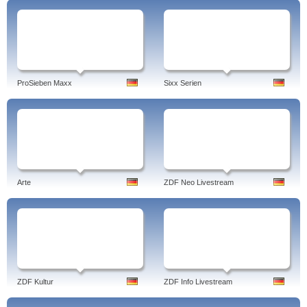
ProSieben Maxx
Sixx Serien
Arte
ZDF Neo Livestream
ZDF Kultur
ZDF Info Livestream