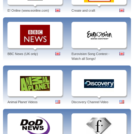
E! Online (www.eonline.com)
Create and craft
BBC News (UK only)
Eurovision Song Contest -
Watch all Songs!
Animal Planet Videos
Discovery Channel Video