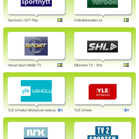
Sportnytt | SVT Play
Fotbollskanalen.se
Viasat Sport Webb-TV
Elitserien TV - SHL
YLE Urheilun lähetykset netissä
YLE Urheilu