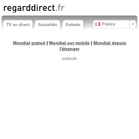
France
TV en direct
Actualités
Enfants
Mondial gratuit
|
Mondial sur mobile
|
Mondial depuis
l'étranger
- publicité -