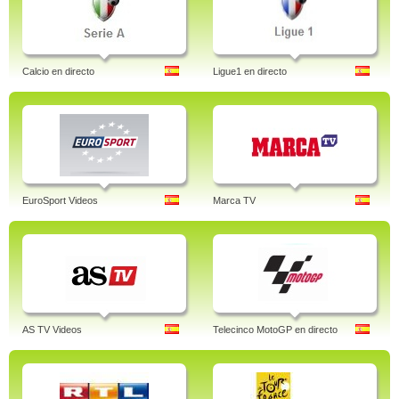
Calcio en directo
Ligue1 en directo
EuroSport Videos
Marca TV
AS TV Videos
Telecinco MotoGP en directo