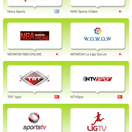
Nova Sports
NHK Sports Online
WOWOW NBA ONLINE
WOWOW La Liga Soccer
TRT Spor
NTVSpor