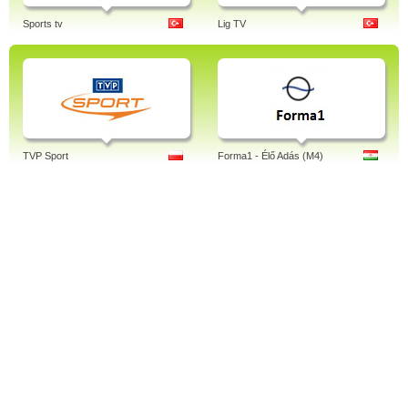
Sports tv
Lig TV
TVP Sport
Forma1 - Élő Adás (M4)