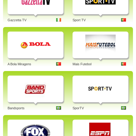
Gazzetta TV
Sport TV
A Bola Miragens
Mais Futebol
Bandsports
SporTV