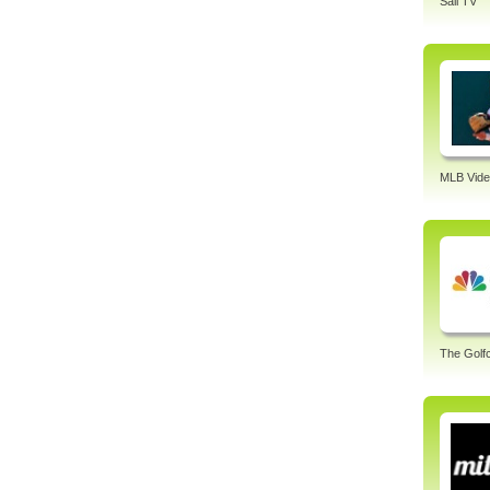
Sail TV
MLB Vide
The Golf