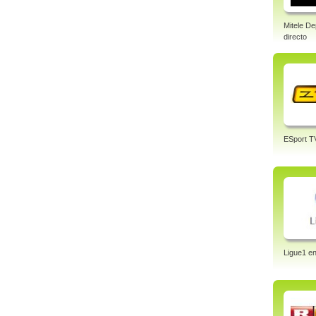
Mitele De
directo
ESport T
Ligue1 en