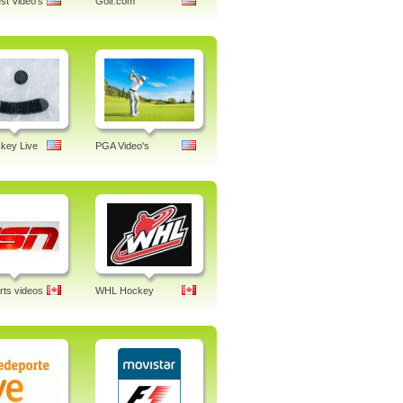
st Video's
Golf.com
key Live
PGA Video's
ts videos
WHL Hockey