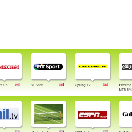
ts UK
BT Sport
Cycling TV
Extreme 
MTB BM