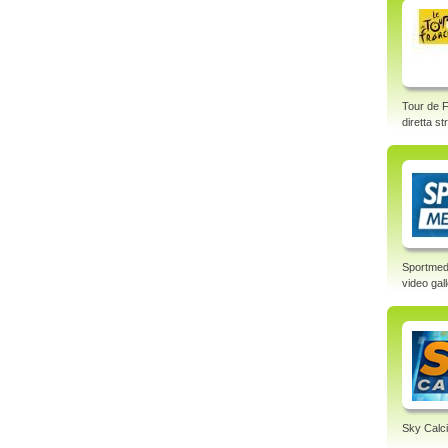
Tour de F
diretta s
Sportmed
video gal
Sky Calci