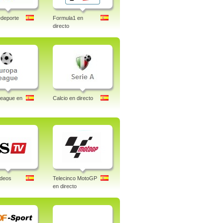
deporte
Formula1 en
directo
League en
Calcio en directo
ideos
Telecinco MotoGP
en directo