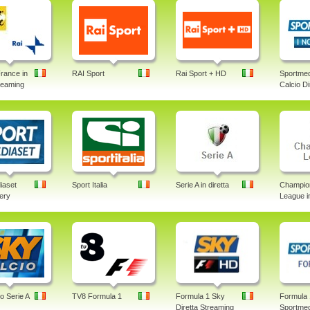
rance in
RAI Sport
Rai Sport + HD
Sportmed
treaming
Calcio Di
iaset
Sport Italia
Serie A in diretta
Champio
lery
League in
o Serie A
TV8 Formula 1
Formula 1 Sky
Formula 
Diretta Streaming
Sportmed