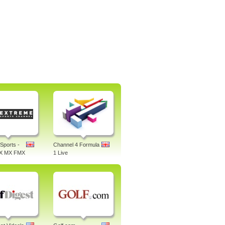
Sports -
Channel 4 Formula
X MX FMX
1 Live