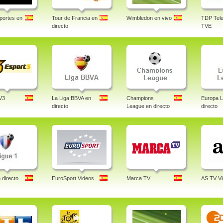
portes en
Tour de Francia en
Wimbledon en vivo
TDP Tele
directo
TVE
V3
La Liga BBVA en
Champions
Europa 
directo
League en directo
directo
 directo
EuroSport Videos
Marca TV
AS TV V