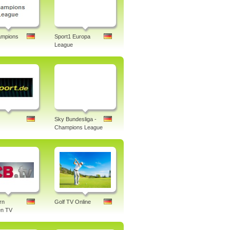
mpions
Sport1 Europa
League
Sky Bundesliga -
Champions League
rn
Golf TV Online
n TV