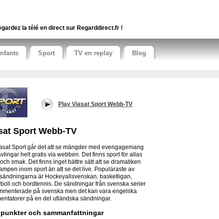
gardez la télé en direct sur Regarddirect.fr !
nfants
Sport
TV en replay
Blog
Play Viasat Sport Webb-TV
sat Sport Webb-TV
asat Sport går det att se mängder med evengagemang
vlingar helt gratis via webben. Det finns sport för allas
 och smak. Det finns inget bättre sätt att se dramatiken
ampen inom sport än att se det live. Populäraste av
ssändningarna är Hockeyallsvenskan, basketligan,
yboll och bordtennis. De sändningar från svenska serier
mmenterade på svenska men det kan vara engelska
ntatorer på en del utländska sändningar.
punkter och sammanfattningar