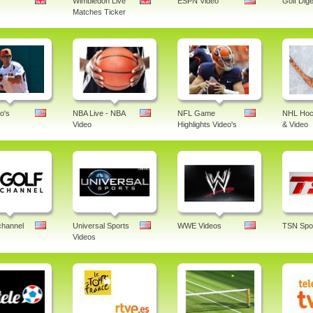
Wimbledon Live
ESPN Video
Golf Dige
Matches Ticker
o's
NBA Live - NBA
NFL Game
NHL Hoc
Video
Highlights Video's
& Video
channel
Universal Sports
WWE Videos
TSN Spor
Videos