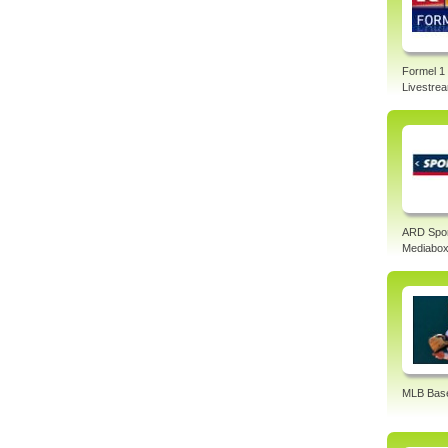
Formel 1
Livestre
ARD Spo
Mediabo
MLB Base