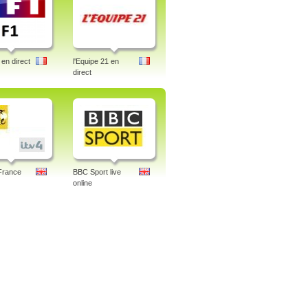
en direct
l'Equipe 21 en
direct
France
BBC Sport live
online