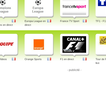
s
Europa League en
France TV Sport
TF1 - F1 
s en direct
direct
Videos
Orange Sports
F1 en direct
Tour de 
live
- publicité -