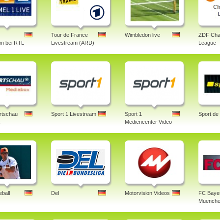
Tour de France
Wimbledon live
ZDF Cha
am bei RTL
Livestream (ARD)
League
rtschau
Sport 1 Livestream
Sport 1
Sport.de
x
Mediencenter Video
ball
Del
Motorvision Videos
FC Baye
Muenche