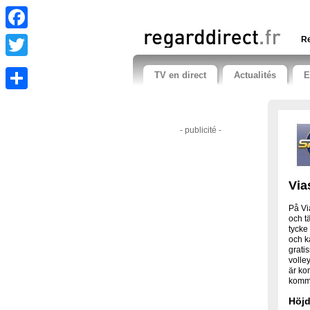
Facebook
Re
Twitter
TV en direct
Actualités
E
Share
- publicité -
Via
På Vi
och tä
tycke
och k
grati
volle
är ko
komme
Höjd