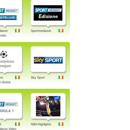
iaset
Sportmediaset
rette
ns
Sky Sport
 diretta
1
NBA Highlights
iaset Video