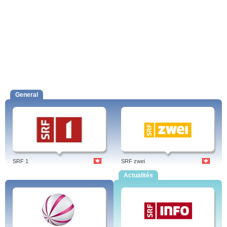
General
SRF 1
SRF zwei
Actualités