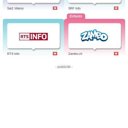
Sat1 Videos
SRF Info
Enfants
RTS Info
Zambo.ch
- publicité -