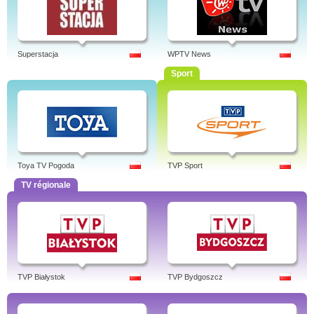
Superstacja
WPTV News
Sport
Toya TV Pogoda
TVP Sport
TV régionale
TVP Białystok
TVP Bydgoszcz