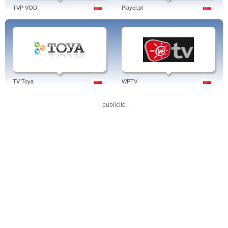
TVP VOD
Player.pl
TV Toya
WPTV
- publicité -