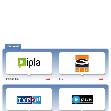
General
Polsat Ipla
ITV