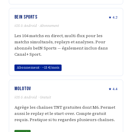
beIN Sports
★ 4.2
iOS & Android · Abonnement
Les 104 matchs en direct, multi-flux pour les
matchs simultanés, replays et analyses. Pour
abonnés beIN Sports — également inclus dans
Canal+ Sport.
Abonnement · ~15 €/mois
Molotov
★ 4.4
iOS & Android · Gratuit
Agrège les chaînes TNT gratuites dont M6. Permet
aussi le replay et le start-over. Compte gratuit
requis. Pratique si tu regardes plusieurs chaînes.