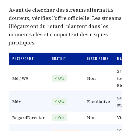
Avant de chercher des streams alternatifs
douteux, vérifiez l'offre officielle. Les streams
illégaux ont du retard, plantent dans les
moments clés et comportent des risques
juridiques.
Plateforme
Gratuit
Inscription
Matchs
54 (do
M6 / W9
Non
tous le
✓ Oui
Bleus)
54 en
M6+
Facultative
✓ Oui
strea
RegardDirect.fr
Non
Via M6
✓ Oui
104