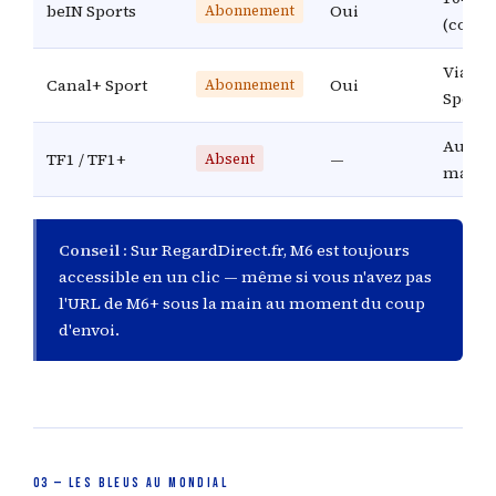
beIN Sports
Oui
Abonnement
(compl
Via be
Canal+ Sport
Oui
Abonnement
Sports
Aucun
TF1 / TF1+
—
Absent
match
Conseil :
Sur RegardDirect.fr, M6 est toujours
accessible en un clic — même si vous n'avez pas
l'URL de M6+ sous la main au moment du coup
d'envoi.
03 — LES BLEUS AU MONDIAL