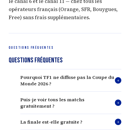
le canal 6 et le canal 11 — chez tous les
opérateurs français (Orange, SFR, Bouygues,
Free) sans frais supplémentaires.
QUESTIONS FRÉQUENTES
Questions fréquentes
Pourquoi TF1 ne diffuse pas la Coupe du
+
Monde 2026 ?
Puis-je voir tous les matchs
TF1 a jugé le prix de réserve fixé par la FIFA
+
gratuitement ?
trop élevé face à l'offensive du groupe M6, qui
souhaitait faire du Mondial le pilier de sa
plateforme M6+. C'est la première fois depuis
La finale est-elle gratuite ?
Non. M6 diffuse 54 matchs en clair, dont tous
+
1978 que TF1 est absent d'une Coupe du
les matchs de la France, les demi-finales et la