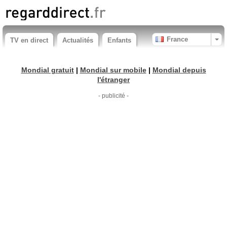
France
TV en direct
Actualités
Enfants
Mondial gratuit
|
Mondial sur mobile
|
Mondial depuis
l'étranger
- publicité -