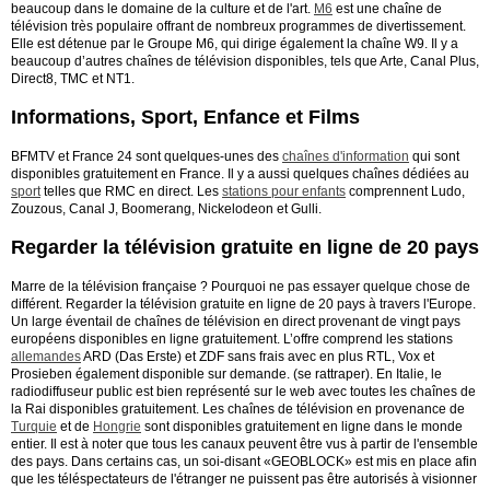
beaucoup dans le domaine de la culture et de l'art.
M6
est une chaîne de
télévision très populaire offrant de nombreux programmes de divertissement.
Elle est détenue par le Groupe M6, qui dirige également la chaîne W9.
Il y a
beaucoup d’autres chaînes de télévision disponibles, tels que Arte, Canal Plus,
Direct8, TMC et NT1.
Informations, Sport, Enfance et Films
BFMTV et France 24 sont quelques-unes des
chaînes d'information
qui sont
disponibles gratuitement en France. Il y a aussi quelques chaînes dédiées au
sport
telles que RMC en direct. Les
stations pour enfants
comprennent Ludo,
Zouzous, Canal J, Boomerang, Nickelodeon et Gulli.
Regarder la télévision gratuite en ligne de 20 pays
Marre de la télévision française ? Pourquoi ne pas essayer quelque chose de
différent. Regarder la télévision gratuite en ligne de 20 pays à travers l'Europe.
Un large éventail de chaînes de télévision en direct provenant de vingt pays
européens disponibles en ligne gratuitement. L’offre comprend les stations
allemandes
ARD (Das Erste) et ZDF sans frais avec en plus RTL, Vox et
Prosieben également disponible sur demande.
(se rattraper). En Italie, le
radiodiffuseur public est bien représenté sur le web avec toutes les chaînes de
la Rai disponibles gratuitement.
Les chaînes de télévision en provenance de
Turquie
et de
Hongrie
sont disponibles gratuitement en ligne dans le monde
entier. Il est à noter que tous les canaux peuvent être vus à partir de l'ensemble
des pays. Dans certains cas, un soi-disant «GEOBLOCK» est mis en place afin
que les téléspectateurs de l'étranger ne puissent pas être autorisés à visionner