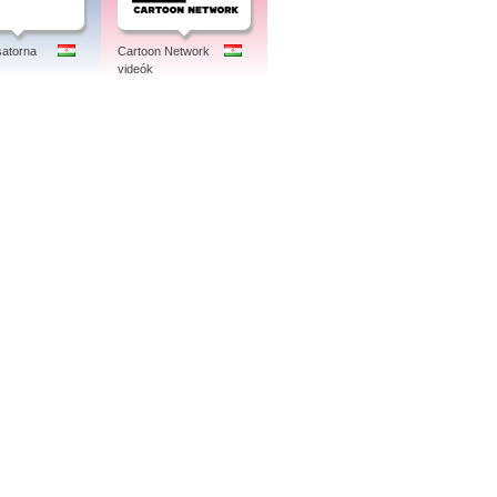
atorna
Cartoon Network
videók