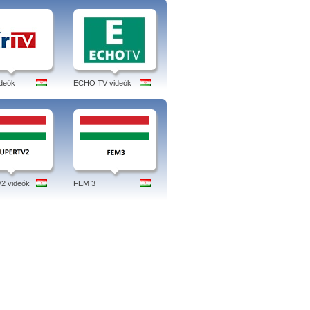
ideók
ECHO TV videók
2 videók
FEM 3