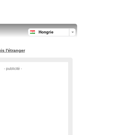
Hongrie
s l'étranger
- publicité -