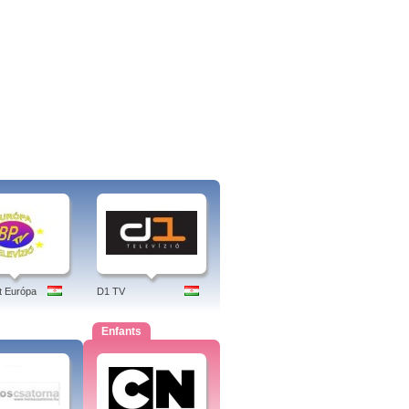
t Európa
D1 TV
Enfants