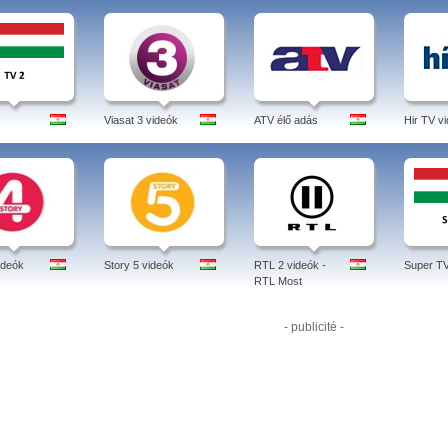
Viasat 3 videók
ATV élő adás
Hir TV v
ideók
Story 5 videók
RTL 2 videók -
Super TV
RTL Most
- publicité -