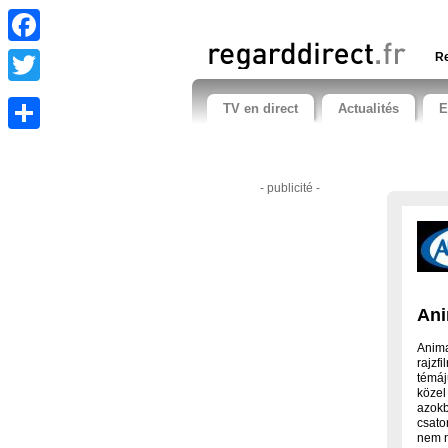
Facebook
Re
Twitter
TV en direct
Actualités
E
Share
- publicité -
An
Anim
rajzf
témáj
közel
azokb
csato
nem n