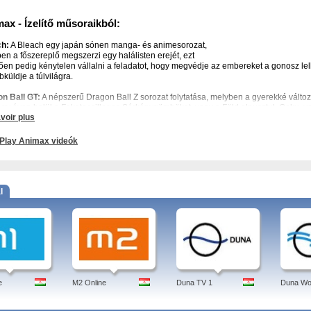
ax - Ízelítő műsoraikból:
ch:
A Bleach egy japán sónen manga- és animesorozat,
en a főszereplő megszerzi egy halálisten erejét, ezt
ően pedig kénytelen vállalni a feladatot, hogy megvédje az embereket a gonosz lelk
bküldje a túlvilágra.
n Ball GT:
A népszerű Dragon Ball Z sorozat folytatása, melyben a gyerekké változ
egy éven belül a Feketecsillagos Sárkánygömböket, vagy a Föld elpusztul. Goku, va
voir plus
be, hogy összegyűjtsék őket.
:
A Nana története a két, teljesen eltérő jellemű és természetű lány barátságáról, sz
Play Animax videók
ről szól.
ax - A csatorna további érdekes műsorai:
o, Penge, Rozsomák, Rómeó és Júlia, Trigun, Űrkadétok, Vasember, Vampire Knight
l
 animax, műsor, anime list, magyar, tv-műsorok, műsor, sorozatok listája, tv online, 
e
M2 Online
Duna TV 1
Duna Wo