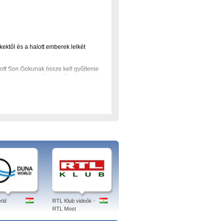
ektől és a halott emberek lelkét
ott Son Gokunak össze kell gyűjtenie
lamint unokája, Pan és Trunks elindul
erelmeikről , útkeresésükről és az
, A dinoszauruszok királya, Blood+
wikipédia, naruto, régi mesék
rld
RTL Klub videók -
RTL Most