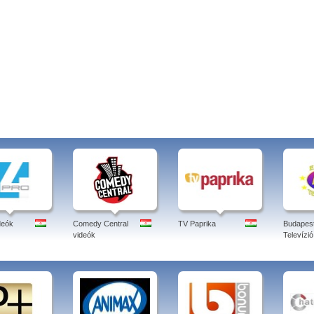
deók
Comedy Central
TV Paprika
Budapes
videók
Televízió