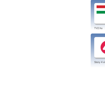
TV2.hu
Story 4 v