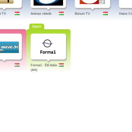
t TV
Animax videók
Bonum TV
Hatos Cs
Sport
Forma1 - Élő Adás
(M4)