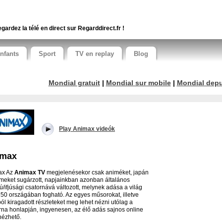
gardez la télé en direct sur Regarddirect.fr !
nfants
Sport
TV en replay
Blog
Mondial gratuit
|
Mondial sur mobile
|
Mondial depui
Play Animax videók
imax
ax Az
Animax TV
megjelenésekor csak animéket, japán
ilmeket sugárzott, napjainkban azonban általános
ú/ifjúsági csatornává változott, melynek adása a világ
 50 országában fogható. Az egyes műsorokat, illetve
ól kiragadott részleteket meg lehet nézni utólag a
rna honlapján, ingyenesen, az élő adás sajnos online
ézhető.