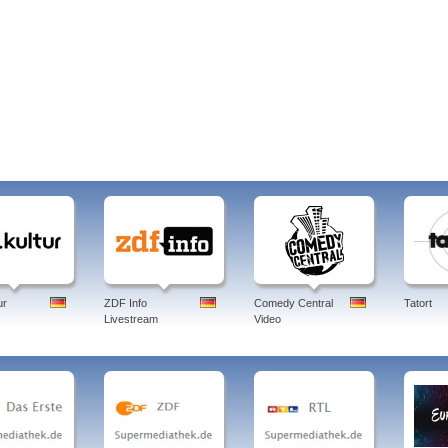
ur
ZDF Info
Comedy Central
Tatort
Livestream
Video