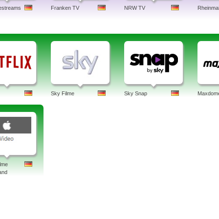
estreams
Franken TV
NRW TV
Rheinma
Sky Filme
Sky Snap
Maxdom
ilme
and