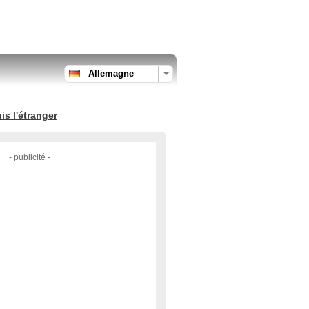
Allemagne
s l'étranger
- publicité -