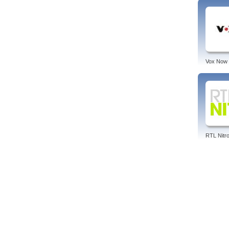
Vox Now
RTL Nitr