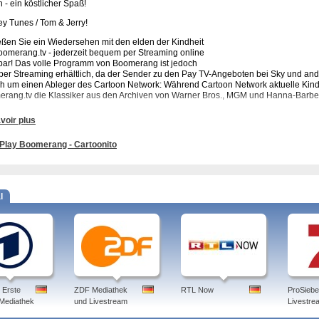
 - ein köstlicher Spaß!
y Tunes / Tom & Jerry!
ßen Sie ein Wiedersehen mit den elden der Kindheit
oomerang.tv - jederzeit bequem per Streaming online
bar! Das volle Programm von Boomerang ist jedoch
 per Streaming erhältlich, da der Sender zu den Pay TV-Angeboten bei Sky und an
ch um einen Ableger des Cartoon Network: Während Cartoon Network aktuelle Kin
rang.tv die Klassiker aus den Archiven von Warner Bros., MGM und Hanna-Barber
voir plus
ehen für die Kids. Cartoons, Serien und noch viel mehr. Bewerte und verschicke di
y, Familie Feuerstein und anderen Boomerang-Sendungen.
Play Boomerang - Cartoonito
amm: Roary, der Rennwagen, Glücksbärchis, Bananas in Pyjamas, LazyTown - Los
rs, Geschichten aus der Feuerwache, Gerald McBoing Boing, Taz-Mania, Kikoriki, 
y, Pink Panther und Freunde, Krypto der Superhund, Popeye, Ein Schaf in der Groß
l
 boomerang, reisen, club, app, film, blümchen, kaufen, gmail, werfen, programm, 
 Erste
ZDF Mediathek
RTL Now
ProSieb
 Mediathek
und Livestream
Livestre