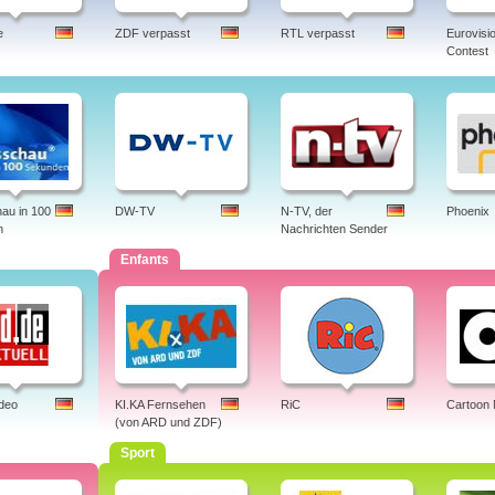
e
ZDF verpasst
RTL verpasst
Eurovisi
Contest
au in 100
DW-TV
N-TV, der
Phoenix
n
Nachrichten Sender
Enfants
ideo
KI.KA Fernsehen
RiC
Cartoon
(von ARD und ZDF)
Sport