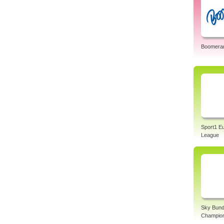
Boomera
Sport1 E
League
Sky Bund
Champio