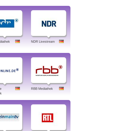
iathek
NDR Livestream
e
RBB Mediathek
ek