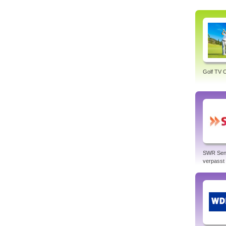
Golf TV O
SWR Sen
verpasst