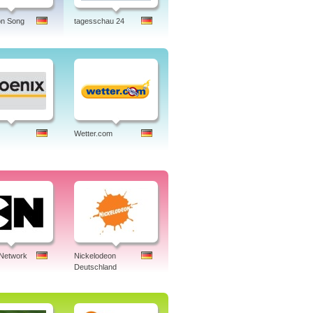
on Song
tagesschau 24
Wetter.com
 Network
Nickelodeon
Deutschland