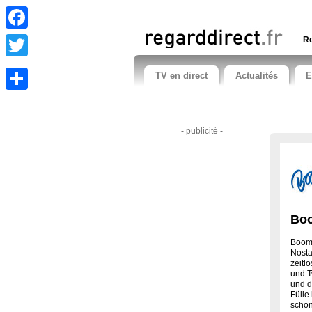
Facebook
Re
Twitter
TV en direct
Actualités
E
Share
- publicité -
Bo
Boome
Nosta
zeitl
und T
und d
Fülle
schon