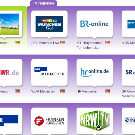
TV régionale
nline
RTL München Live
BR - Bayerisches
MDR Med
Fernsehen Live
dung
WDR Mediathek
HR Fernsehen
SR Onlin
Mediath