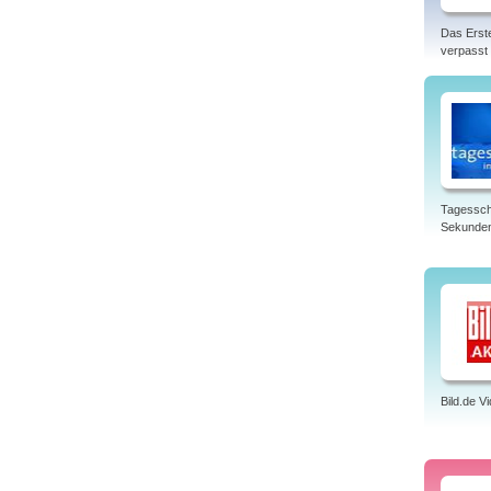
Das Erst
verpasst
Tagessch
Sekunde
Bild.de V