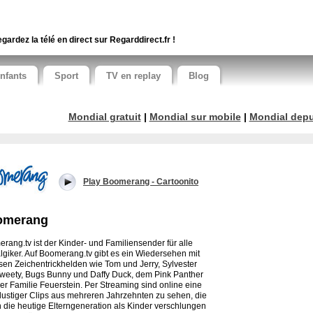
gardez la télé en direct sur Regarddirect.fr !
nfants
Sport
TV en replay
Blog
Mondial gratuit
|
Mondial sur mobile
|
Mondial depui
Play Boomerang - Cartoonito
omerang
rang.tv ist der Kinder- und Familiensender für alle
lgiker. Auf Boomerang.tv gibt es ein Wiedersehen mit
osen Zeichentrickhelden wie Tom und Jerry, Sylvester
weety, Bugs Bunny und Daffy Duck, dem Pink Panther
er Familie Feuerstein. Per Streaming sind online eine
 lustiger Clips aus mehreren Jahrzehnten zu sehen, die
 die heutige Elterngeneration als Kinder verschlungen