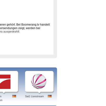
deren gehört. Bei Boomerang.tv handelt
dersendungen zeigt, werden bei
a ausgestrahlt.
e coolsten Videos zu Sylvester und
 geht's, Bugs Bunny & Looney Tunes,
Puppy in my Pocket, Sylvester und
stadt.
boomerang tv
en
Sat1 Livestream
am