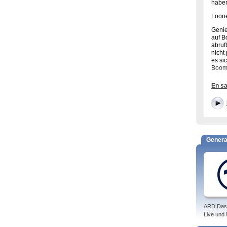
haben
Loone
Genie
auf B
abruf
nicht
es si
Boome
En sa
Ferns
Tweet
Progr
Dooze
Tweet
Genera
Tags:
ARD Das
Live und