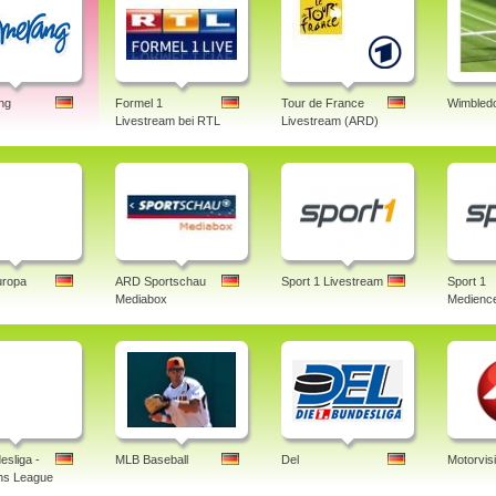
ng
Formel 1
Tour de France
Wimbledo
Livestream bei RTL
Livestream (ARD)
uropa
ARD Sportschau
Sport 1 Livestream
Sport 1
Mediabox
Medience
esliga -
MLB Baseball
Del
Motorvis
ns League