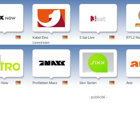
Kabel Eins
3 Sat Live
RTL2 N
Livestream
o Now
ProSieben Maxx
Sixx Serien
Arte
- publicité -