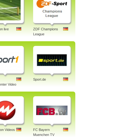
n live
ZDF Champions
League
Sport.de
nter Video
ion Videos
FC Bayern
Muenchen TV