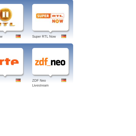
ow
Super RTL Now
ZDF Neo
Livestream