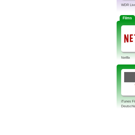
WDR Liv
Films
Netflix
iTunes F
Deutschl