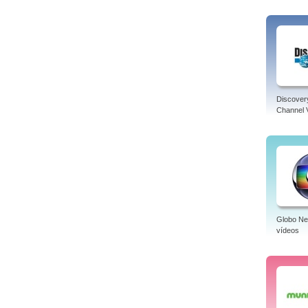
Discover
Channel 
Globo N
vídeos