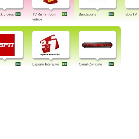
k vídeos
TV Ra Tim Bum
Bandsports
SporTV
vídeos
Esporte Interativo
Canal Combate