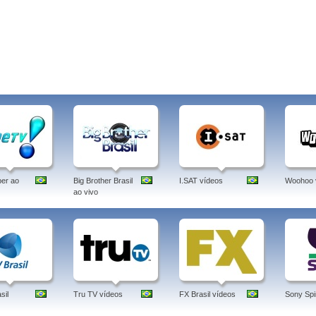
er ao
Big Brother Brasil
I.SAT vídeos
Woohoo 
ao vivo
sil
Tru TV vídeos
FX Brasil vídeos
Sony Spi