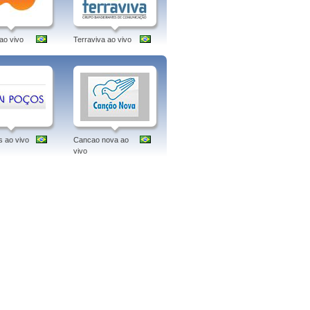
o vivo
Terraviva ao vivo
 ao vivo
Cancao nova ao
vivo