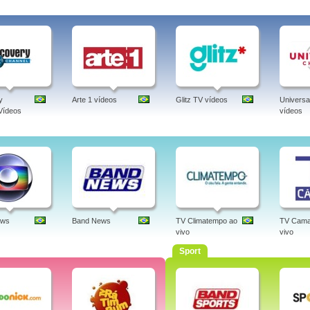
y
Arte 1 vídeos
Glitz TV vídeos
Universa
Vídeos
vídeos
ews
Band News
TV Climatempo ao
TV Cama
vivo
vivo
Sport