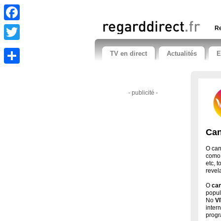
Facebook
Re
Twitter
TV en direct
Actualités
E
Share
- publicité -
Can
O can
como 
etc, 
revel
O
can
popul
No
V
inter
progr