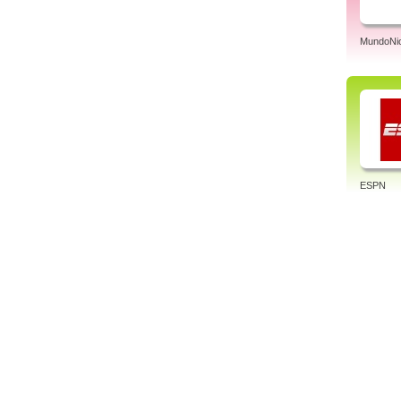
MundoNic
ESPN