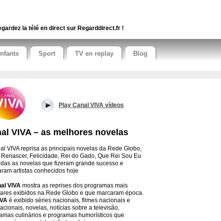
gardez la télé en direct sur Regarddirect.fr !
nfants
Sport
TV en replay
Blog
Play Canal VIVA vídeos
al VIVA – as melhores novelas
al VIVA reprisa as principais novelas da Rede Globo,
Renascer, Felicidade, Rei do Gado, Que Rei Sou Eu
todas as novelas que fizeram grande sucesso e
aram artistas conhecidos hoje
al VIVA
mostra as reprises dos programas mais
ares exibidos na Rede Globo e que marcaram época.
IVA
é exibido séries nacionais, filmes nacionais e
nacionais, novelas, notícias sobre a televisão,
amas culinários e programas humorísticos que