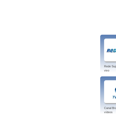
Rede Sup
vivo
Canal Bra
vídeos