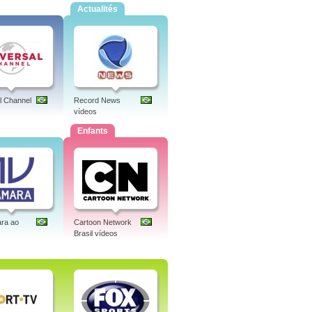
Actualités
l Channel
Record News
vídeos
Enfants
ra ao
Cartoon Network
Brasil vídeos