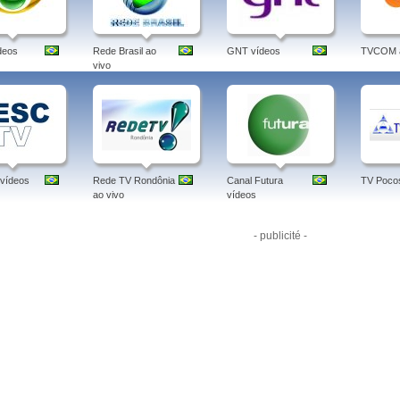
deos
Rede Brasil ao
GNT vídeos
TVCOM a
vivo
vídeos
Rede TV Rondônia
Canal Futura
TV Pocos
ao vivo
vídeos
- publicité -