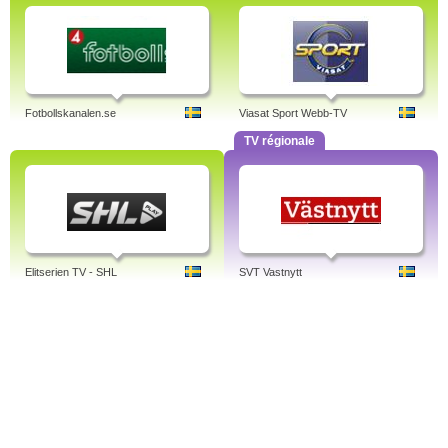
Fotbollskanalen.se
Viasat Sport Webb-TV
TV régionale
Elitserien TV - SHL
SVT Vastnytt