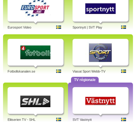
Eurosport Video
Sportnytt | SVT Play
Fotbollskanalen.se
Viasat Sport Webb-TV
TV régionale
Elitserien TV - SHL
SVT Vastnytt