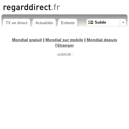
Suède
TV en direct
Actualités
Enfants
Mondial gratuit
|
Mondial sur mobile
|
Mondial depuis
l'étranger
- publicité -