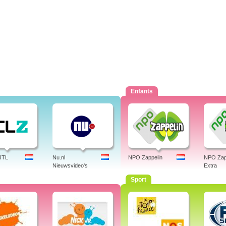
Enfants
RTL
Nu.nl
NPO Zappelin
NPO Zap
Nieuwsvideo's
Extra
Sport