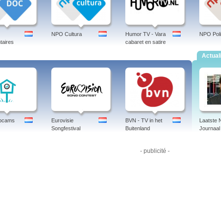
NPO Cultura
Humor TV - Vara
NPO Poli
aires
cabaret en satire
Actual
ebcams
Eurovisie
BVN - TV in het
Laatste
Songfestival
Buitenland
Journaal
- publicité -