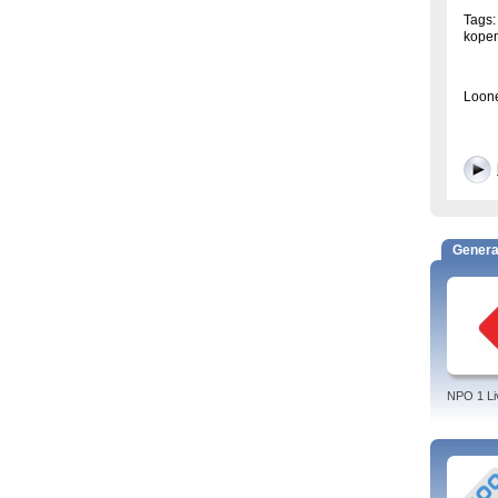
Tags:
kopen
Loone
Genera
NPO 1 Li