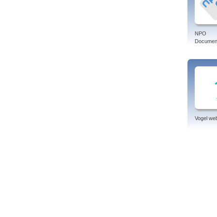
NPO
Document
Vogel w