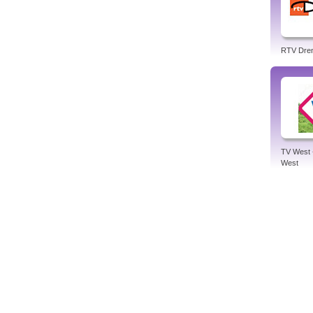
RTV Dre
TV West 
West