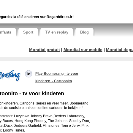
gardez la télé en direct sur Regarddirect.fr !
nfants
Sport
TV en replay
Blog
Mondial gratuit
|
Mondial sur mobile
|
Mondial depui
Play Boomerang - tv voor
kinderen. - Cartoonito
toonito - tv voor kinderen
or kinderen. Cartoons, series en veel meer. Boomerang
ruit de coolste plaats om online cartoons te bekijken!
ramma's:
Lazytown,Johnny Bravo,Dexters Laboratory,
 Races, Hong Kong Phooey, The Jetsons, Scooby Doo,
at,Duck Dodgers,
Garfield, Flinstones, Tom e Jerry, Pink
r, Loony Tunes.