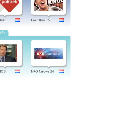
tiek
Enzo Knol TV
ités
 NOS
NPO Nieuws 24