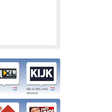
Kijk.nl (SBS, Net5,
Veronica)