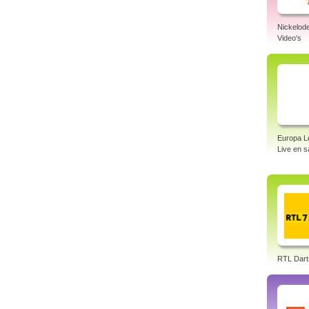
Nickelod
Video's
Europa L
Live en 
RTL Dart