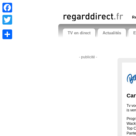
Facebook
Re
Twitter
TV en direct
Actualités
E
Share
- publicité -
Car
Tv vo
is ve
Prog
Wacky
Top C
Pante