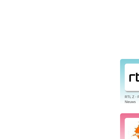
RTL Z - 
Nieuws