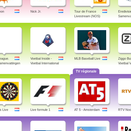
eon
Nick Jr.
Tour de France
Eredivisi
Livestream (NOS)
Samenva
eague.
Voetbal Inside -
MLB Baseball Live
Ziggo Bu
samenvattingen
Voetbal International
Voetbal V
TV régionale
s Live
Live formule 1
AT 5 - Amsterdam
RTV Noo