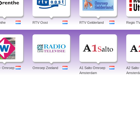
nthe
RTV Oost
RTV Gelderland
Regio TV
- Omroep
Omroep Zeeland
A1 Salto Omroep
A2 Salt
Amsterdam
Amsterd