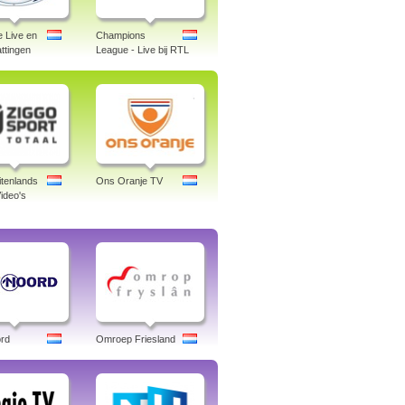
e Live en
Champions
ttingen
League - Live bij RTL
itenlands
Ons Oranje TV
ideo's
rd
Omroep Friesland