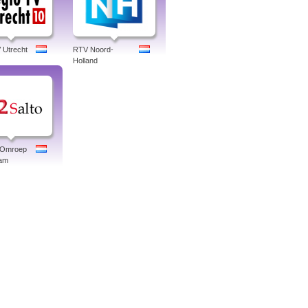
 Utrecht
RTV Noord-
Holland
o Omroep
am