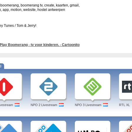
 boomerang, boomerang tv, create, kaarten, gmail,
, app, motion, website, hostel antwerpen
y Tunes / Tom & Jerry!
Play Boomerang - tv voor kinderen. - Cartoonito
l
vestream
NPO 2 Livestream
NPO 3 Livestream
RTL XL