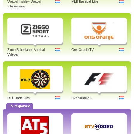
Voetbal Inside - Voetbal
MLB Baseball Live
International
Ziggo Buitenlands Voetbal
Ons Oranje TV
Video's
RTL Darts Live
Live formule 1
TV régionale