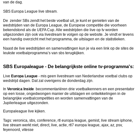
van de dag.
SBS Europa League live stream.
De zender SBs zendt het beste voetbal uit, je kunt er genieten van de
wedstrijden van de Europa League, de Europese competitie die voorheen
bekendstond als de UEFA Cup. Alle wedstrijden die live op tv worden
uitgezonden zijn ook via livestream te volgen op de website. Je vindt er tevens
een handig overzicht met het programma, de uitslagen en de statistieken.
Naast de live wedstrijden en samenvattingen kun je via een link op de sites de
leukste voetbalprogramma’s van sbs terugkijken.
SBS Europaleague - De belangrijkste online tv-programma's:
Live
Europa League
- mis geen livestream van Nederlandse voetbal clubs op
wedstrijd dagen. Dat zal overigens de donderdag zijn.
In
Veronica Inside
becommentariëren drie voetbalkenners en een presentator
op een losse, ongedwongen manier de uitslagen en ontwikkelingen in de
belangrijke voetbalcompetities en worden samenvattingen van de
Jupilerleague uitgezonden.
Europaleague live kijken.
Tags: veronica, sbs, conference, rtl europa league, gemist, live stream iphone,
live stream werkt niet, direct, live, actie, rtl7 europa league, ajax, az, psv,
feyenoord, vitesse