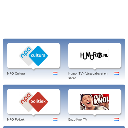
NPO Cultura
Humor TV - Vara cabaret en
satire
NPO Politiek
Enzo Knol TV