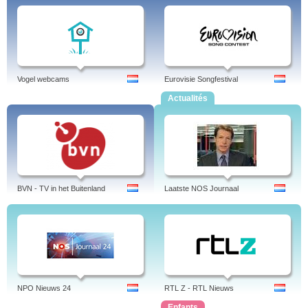
Vogel webcams
Eurovisie Songfestival
Actualités
BVN - TV in het Buitenland
Laatste NOS Journaal
NPO Nieuws 24
RTL Z - RTL Nieuws
Enfants