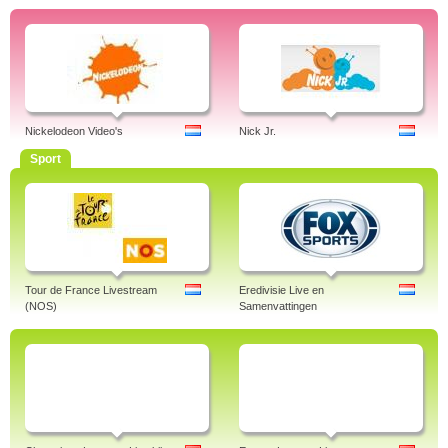
Linked-in
Frankwatching
Meer artikelen over Online TV van Jens:
NPO 1 live
NPO 3 livestream
RTL Videoland
Nickelodeon Video's
Nick Jr.
Kijk
NPO Nieuws 24
Sport
NPO Zappelin
Champions League Livestream
Europa League kijken
Tour de France Livestream
Eredivisie Live en
(NOS)
Samenvattingen