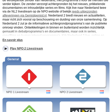
de verdiepende zender van Nederland, met programma’s voor de mensen die
verder kijken. De zender verzorgt achtergronden bij het nieuws, prikkelende
documentaires en inhoudelijke series en films. Kijk live naar Nederland twee
via de NL2 livestream op de NPO website of bekijk
reeds uitgezonden
afleveringen via Gemistgemist.nl
.
Nederland 2 biedt nieuws en actualiteiten,
maar richt zich vooral op beschouwing en duiding van onze samenleving. Op
Nederland 2 zul je de informatieve achtergrondprogramma’s van de publieke
omroep vinden. Ontwikkelingen in binnen en buitenland worden inzichtelijk
gemaakt in debatprogramma’s en documentaires, maar ook in series,
speelfilms en human interest programma’s. Kijk Nederland 2 live, online en
gratis bij de NPO.
En savoir plus
NPO2 – De populairste tv-programma’s
Play NPO 2 Livestream
Tegenlicht
- Tegenlicht is een documentaireserie die dieper ingaat op actuele
en toekomstige maatschappelijke kwesties. Het programma belicht
General
onderwerpen zoals politiek, economie, technologie en milieu vanuit
verschillende perspectieven. Tegenlicht biedt inzicht in complexe vraagstukken
en stimuleert het debat over belangrijke thema's. Kijk live naar Tegenlicht op
de NPO 2 livestream en vergroot je kennis over de wereld om je heen.
Buitenhof
- Buitenhof is een wekelijks politiek discussieprogramma waarin
interviews, debatten en analyses worden gecombineerd om de kijker te
informeren over de laatste politieke ontwikkelingen. In Buitenhof gaan politici,
opiniemakers en experts in gesprek over actuele thema's en beleidskwesties.
NPO 1 Livestream
NPO 2 Livestream
Kijk live naar Buitenhof op de NPO 2 livestream en blijf op de hoogte van de
Nederlandse politiek.
De Monitor
- De Monitor is een onderzoeksjournalistiek programma dat
misstanden en maatschappelijke problemen aan de kaak stelt. Het programma