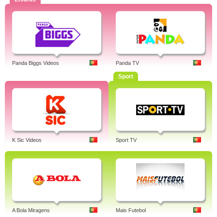
Panda Biggs Videos
Panda TV
Sport
K Sic Videos
Sport TV
A Bola Miragens
Mais Futebol