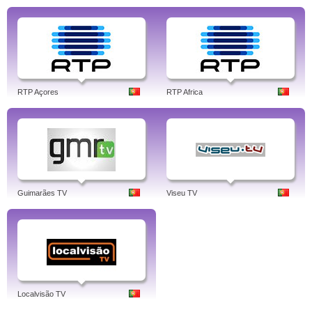
RTP Açores
RTP Africa
Guimarães TV
Viseu TV
Localvisão TV