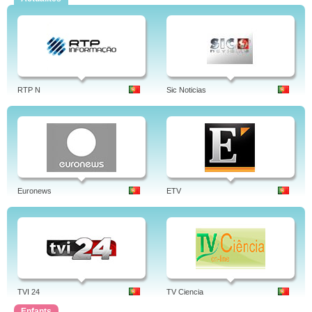
RTP N
Sic Noticias
Euronews
ETV
TVI 24
TV Ciencia
Enfants