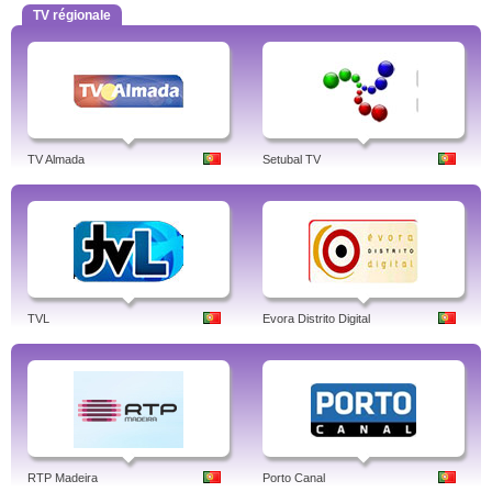
TV régionale
TV Almada
Setubal TV
TVL
Evora Distrito Digital
RTP Madeira
Porto Canal