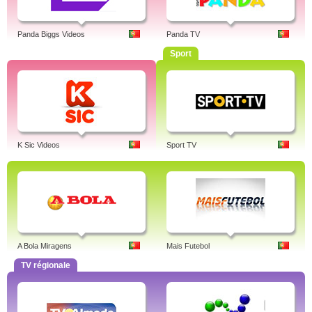
Panda Biggs Videos
Panda TV
Sport
K Sic Videos
Sport TV
A Bola Miragens
Mais Futebol
TV régionale