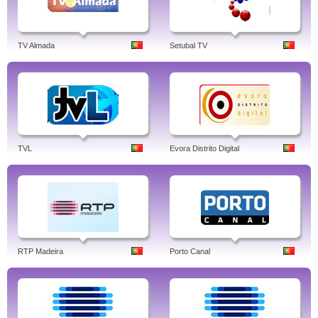
TV Almada
Setubal TV
TVL
Evora Distrito Digital
RTP Madeira
Porto Canal