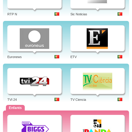
RTP N
Sic Noticias
Euronews
ETV
TVI 24
TV Ciencia
Enfants