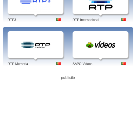
programa que é transmitido todas as sextas-feiras às 23:10 e é moderado por
Carlos Vaz Marques com a participação de Ricardo Araújo Pereira, Pedro
Mexia e João Miguel Tavares. Atualidade portuguesa comentada com alguma
seriedade e muito humor!
RTP3
RTP Internacional
As últimas notícias através de novos vídeos online Vídeos e últimas notícias de
Portugal e do mundo em tempo real.
Programas:
Discurso Direto , Autores V, Reportagem TVI, Notícias , Discurso
Direto, Observatório do Mundo , Prolongamento, 25ª Hora, Fotografia Total
...
VÍDEOS, TODOS, INFORMAÇÃO, ECONOMIA, MÚSICA, CINEMA,
DESPORTO, CELEBRIDADES.
RTP Memoria
SAPO Videos
Tags: tvi 24, tvi24, horas, meco, horas online, governo sombra, prolongamento,
olhos nos olhos, hd, manuel forjaz, online, 24, programação, secret story,
ficção, 24 online, online hd, stream, novelas, iol, tvi 24, portugal, português.
- publicité -