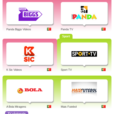
Panda Biggs Videos
Panda TV
Sport
K Sic Videos
Sport TV
A Bola Miragens
Mais Futebol
TV régionale