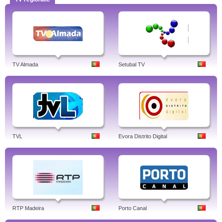
TV Almada
Setubal TV
TVL
Evora Distrito Digital
RTP Madeira
Porto Canal