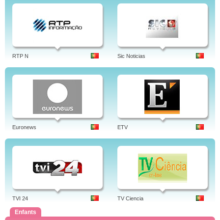
RTP N
Sic Noticias
Euronews
ETV
TVI 24
TV Ciencia
Enfants