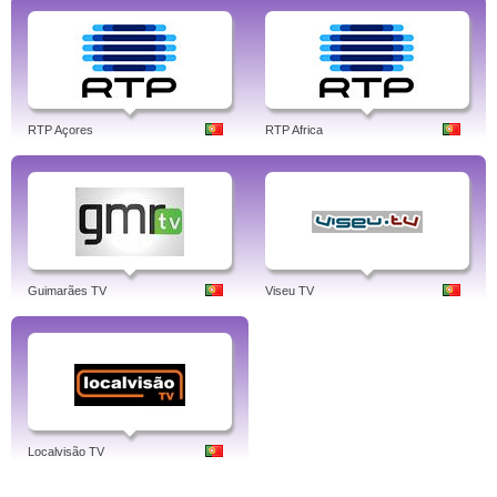
RTP Açores
RTP Africa
Guimarães TV
Viseu TV
Localvisão TV