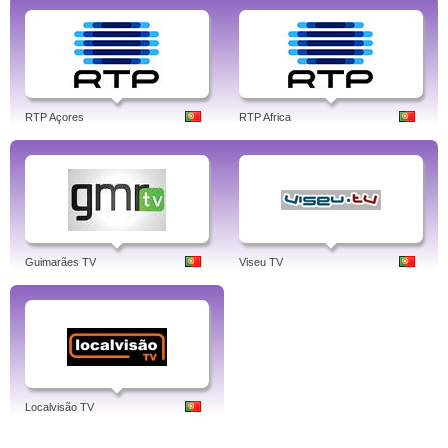
RTP Açores
RTP Africa
Guimarães TV
Viseu TV
Localvisão TV