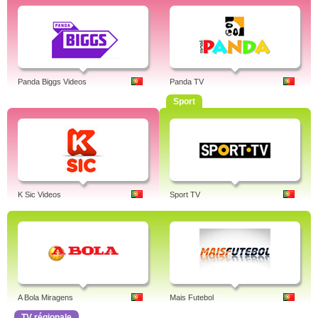
Panda Biggs Videos
Panda TV
Sport
K Sic Videos
Sport TV
A Bola Miragens
Mais Futebol
TV régionale