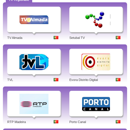
TV Almada
Setubal TV
TVL
Evora Distrito Digital
RTP Madeira
Porto Canal