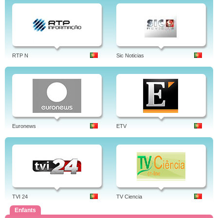
RTP N
Sic Noticias
Euronews
ETV
TVI 24
TV Ciencia
Enfants