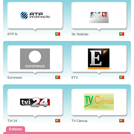
RTP N
Sic Noticias
Euronews
ETV
TVI 24
TV Ciencia
Enfants