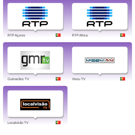
RTP Açores
RTP Africa
Guimarães TV
Viseu TV
Localvisão TV