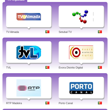
TV Almada
Setubal TV
TVL
Evora Distrito Digital
RTP Madeira
Porto Canal