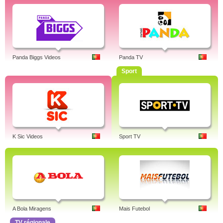
Panda Biggs Videos
Panda TV
Sport
K Sic Videos
Sport TV
A Bola Miragens
Mais Futebol
TV régionale