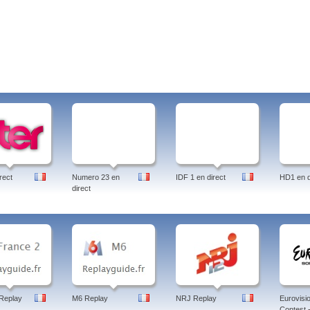
rect
Numero 23 en
IDF 1 en direct
HD1 en d
direct
Replay
M6 Replay
NRJ Replay
Eurovisi
Contest -