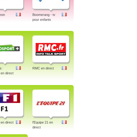
eon
Boomerang - tv
pour enfants
s:
RMC en direct
 en direct
en direct
l'Equipe 21 en
direct