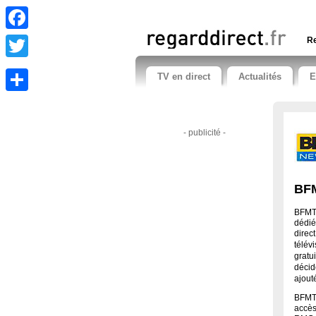
Facebook
Re
Twitter
TV en direct
Actualités
E
Share
- publicité -
BFM
BFMTV
dédié
direc
télév
gratu
décid
ajout
BFMTV
accès