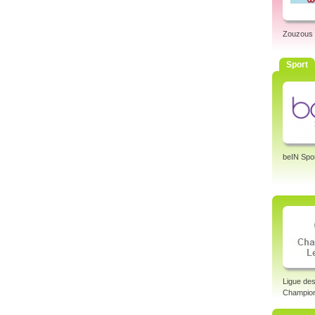
Zouzous
Sport
beIN Spo
Ligue de
Champion