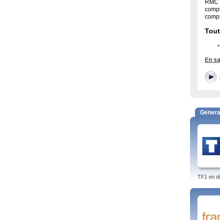
RMC T
compt
compt
Tout
En sa
Genera
En p
Retro
BFMTV
il ne
BFM T
cette
TF1 en di
les pl
Progr
chaîn
Tags: 