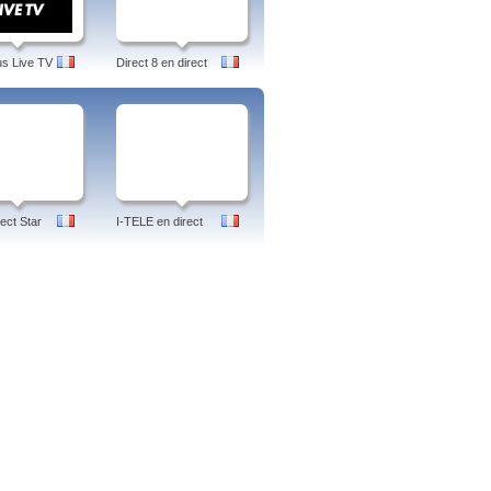
us Live TV
Direct 8 en direct
ect Star
I-TELE en direct