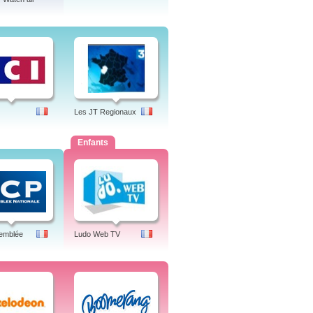
Les JT Regionaux
Enfants
emblée
Ludo Web TV