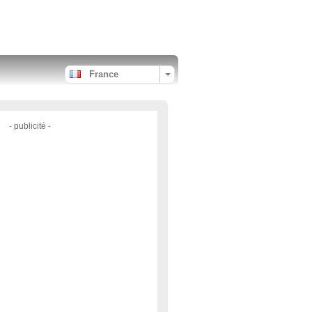
France
- publicité -