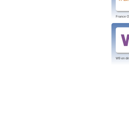
France O 
W9 en dir