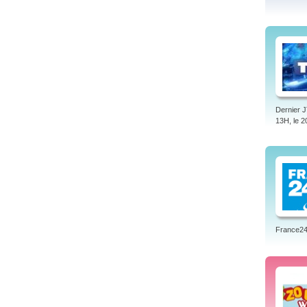
Dernier J
13H, le 
France24 