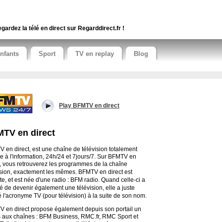
gardez la télé en direct sur Regarddirect.fr !
nfants
Sport
TV en replay
Blog
Play BFMTV en direct
TV en direct
 en direct, est une chaîne de télévision totalement
e à l'information, 24h/24 et 7jours/7. Sur BFMTV en
t, vous retrouverez les programmes de la chaîne
ision, exactement les mêmes.
BFMTV en direct est
ite, et est née d'une radio : BFM radio. Quand celle-ci a
é de devenir également une télévision, elle a juste
é l'acronyme TV (pour télévision) à la suite de son nom.
 en direct propose également depuis son portail un
 aux chaînes : BFM Business, RMC.fr, RMC Sport et