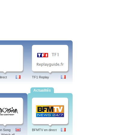
irect
TF1 Replay
Actualités
on Song
BFMTV en direct
 Watch all