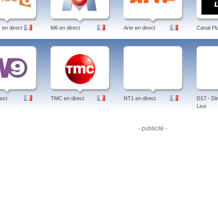
en direct
M6 en direct
Arte en direct
Canal Pl
ect
TMC en direct
NT1 en direct
D17 - Dir
Live
- publicité -