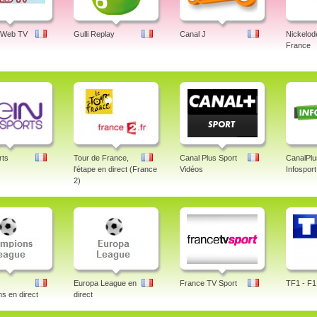
 Web TV
Gulli Replay
Canal J
Nickelod
France
rts
Tour de France,
Canal Plus Sport
CanalPlu
l'étape en direct (France
Vidéos
Infosport
2)
s
Europa League en
France TV Sport
TF1 - F1 
s en direct
direct