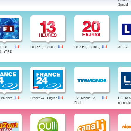
Songs!
T: Le
Le 13H (France 2)
Le 20H (France 2)
JT LCI
20H (TF1)
en direct
France24 - English
TV5 Monde Le
LCP Ass
Flash
nationale