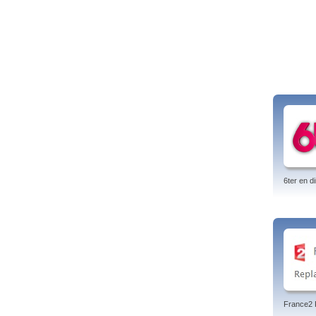
6ter en di
France2 