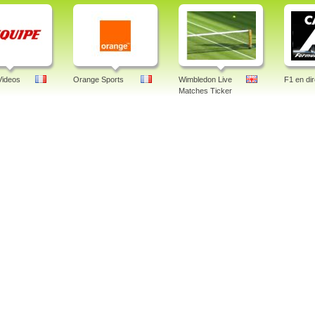
Videos
Orange Sports
Wimbledon Live
F1 en dir
Matches Ticker