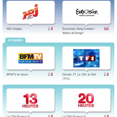
NRJ Replay
Eurovision Song Contest -
Watch all Songs!
Actualités
BFMTV en direct
Dernier JT: Le 13H, le 20H
(TF1)
Le 13H (France 2)
Le 20H (France 2)