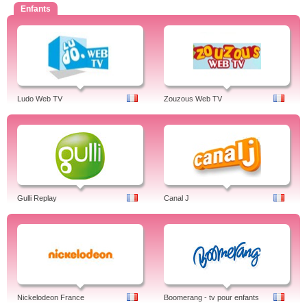
Enfants
Ludo Web TV
Zouzous Web TV
Gulli Replay
Canal J
Nickelodeon France
Boomerang - tv pour enfants