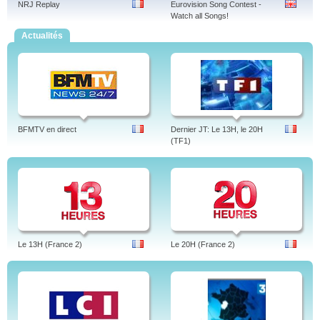
NRJ Replay
Eurovision Song Contest -
Watch all Songs!
Actualités
BFMTV en direct
Dernier JT: Le 13H, le 20H
(TF1)
Le 13H (France 2)
Le 20H (France 2)