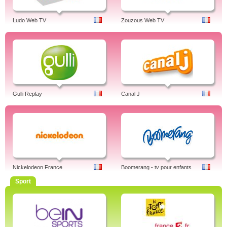
Ludo Web TV
Zouzous Web TV
Gulli Replay
Canal J
Nickelodeon France
Boomerang - tv pour enfants
Sport