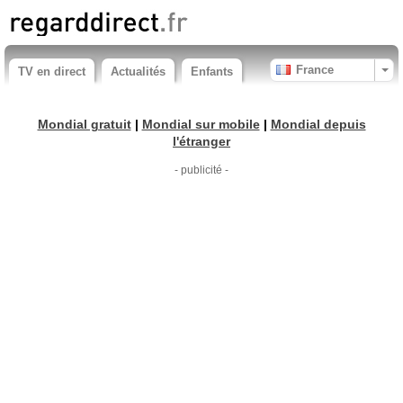
France
TV en direct
Actualités
Enfants
Mondial gratuit
|
Mondial sur mobile
|
Mondial depuis
l'étranger
- publicité -