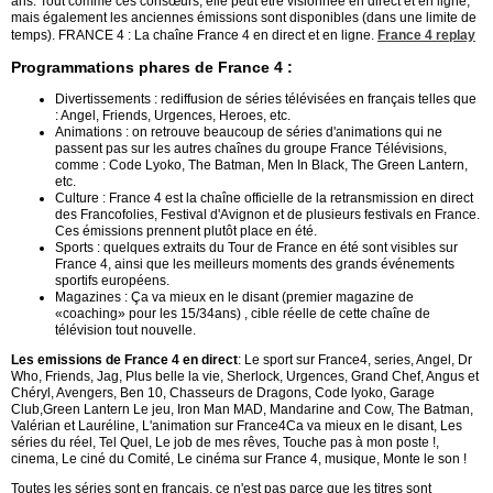
ans. Tout comme ces consœurs, elle peut être visionnée en direct et en ligne,
mais également les anciennes émissions sont disponibles (dans une limite de
temps). FRANCE 4 : La chaîne France 4 en direct et en ligne.
France 4 replay
Programmations phares de France 4 :
Divertissements : rediffusion de séries télévisées en français telles que
: Angel, Friends, Urgences, Heroes, etc.
Animations : on retrouve beaucoup de séries d'animations qui ne
passent pas sur les autres chaînes du groupe France Télévisions,
comme : Code Lyoko, The Batman, Men In Black, The Green Lantern,
etc.
Culture : France 4 est la chaîne officielle de la retransmission en direct
des Francofolies, Festival d'Avignon et de plusieurs festivals en France.
Ces émissions prennent plutôt place en été.
Sports : quelques extraits du Tour de France en été sont visibles sur
France 4, ainsi que les meilleurs moments des grands événements
sportifs européens.
Magazines : Ça va mieux en le disant (premier magazine de
«coaching» pour les 15/34ans) , cible réelle de cette chaîne de
télévision tout nouvelle.
Les emissions de France 4 en direct
: Le sport sur France4, series, Angel, Dr
Who, Friends, Jag, Plus belle la vie, Sherlock, Urgences, Grand Chef, Angus et
Chéryl, Avengers, Ben 10, Chasseurs de Dragons, Code lyoko, Garage
Club,Green Lantern Le jeu, Iron Man MAD, Mandarine and Cow, The Batman,
Valérian et Lauréline, L'animation sur France4Ca va mieux en le disant, Les
séries du réel, Tel Quel, Le job de mes rêves, Touche pas à mon poste !,
cinema, Le ciné du Comité, Le cinéma sur France 4, musique, Monte le son !
Toutes les séries sont en français, ce n'est pas parce que les titres sont