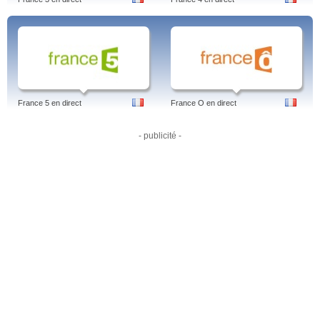
télévision. Le nom groove signifie sillon en anglais ; le verbe groove veut,
quant à lui, dans un style relâché, dire s'amuser, s'éclater. NRJ Urban - NRJ
Urban = NRJ Groove Programmes: Reportages, Interviews, Clips, Music, Jeux.
NRJ Pop Rock! - Regardez les clips vidéo de nombreux artistes sur cette
chaîne de télévision. Le pop rock désigne un genre musical combinant la
musique populaire (pop) et la musique rock 'n' roll (rock). Programmes:
Interviews, Reportages, Vidéos, Clips. Tags: nrj pop rock, radio, live, en direct,
webradio, 2005, tv, web tv, cast, streaming, fr
France 5 en direct
France O en direct
NRJ Paris - Émissions de télévision régionales. En direct de Paris. NRJ En
live. Regarder la tv sur internet. Regardez les chaînes TV du monde en direct
et gratuitement sur internet. Programmes: Les dernières actualités, à découvrir
- publicité -
via de nouvelles vidéos en ligne. Tags: nrj paris replay, frequence, live,
freebox, programme, chaine, en direct, numero de chaine, radio, replay top
coiffure, station, top coiffure, bdm tv
Programmes: Le Super Bêtisier De l'Année, LA FOLLE ROUTE, LE MAG
CRIMES, TELLEMENT VRAI - LA QUOTIDIENNE, MAG CINE, SOS MA
FAMILLE A BESOIN D'AIDE, Stargate SG-1, LES SPECIALISTES :
INVESTIGATION SCIENTIFIQUE, YOUNG DRACULA, LES BOEUF-
CAROTTES …Les Anges de la Telerealite, Friends, Tellement Vrai, 100%
Talent, Teleachat, Les Cordier, Disney. ,
Giuseppe Ristorante, La maison du
bluff, Le Super Bêtisier De l'Année, Le top du luxe, Real Housewives : Beverly
Hills, CRIMES, Le mag, Tellement Vrai, Verite oblige, Young Dracula, The
Listener, Stargate SG-1, American Dad, THAT '70s SHOW.
Tags: nrj12 replay, nrj, nrj12, chat, mobile, radio, nrj12 direct, direct, hits, live