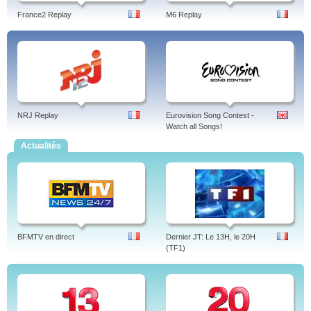
France2 Replay
M6 Replay
NRJ Replay
Eurovision Song Contest -
Watch all Songs!
Actualités
BFMTV en direct
Dernier JT: Le 13H, le 20H
(TF1)