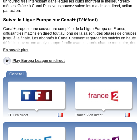
un tournoi très intéressant dans lequel les clubs montrent le meilleur d’eux-
mêmes. Grâce à Canal Plus vous pouvez suivre les matchs en direct, action
par action.
Suivre la Ligue Europa sur Canal+ (Téléfoot)
Canal+ propose une couverture complète de la Ligue Europa en France,
diffusant les matchs en direct tout au long de la saison, des phases de groupes
jusqu’à la finale. Les abonnés à Canal+ peuvent regarder les matchs en haute
définition, avec une analyse approfondie avant et après chaque rencontre, des
interviews exclusives et des commentaires d’experts du football.
En savoir plus
En plus de la diffusion sur la télévision classique, Canal+ offre un service de
Play Europa League en direct
streaming via myCanal, permettant aux spectateurs de suivre les matchs sur
différents appareils, y compris les smartphones, tablettes et Smart TV. Cette
flexibilité permet de ne manquer aucun match, même en déplacement. Les
General
moments forts et les résumés des matchs sont également disponibles à la
demande pour ceux qui souhaitent revoir les meilleures actions.
Pour plus d’informations sur l’abonnement et l’accès à la Ligue Europa, visitez
Canal+.
Tags: europa league, resultat, calendrier, om, wiki, 2024, w9, asse, pronostic,
2025 calendrier 2026
TF1 en direct
France 2 en direct
Author: Jens Borghardt
Linked-in