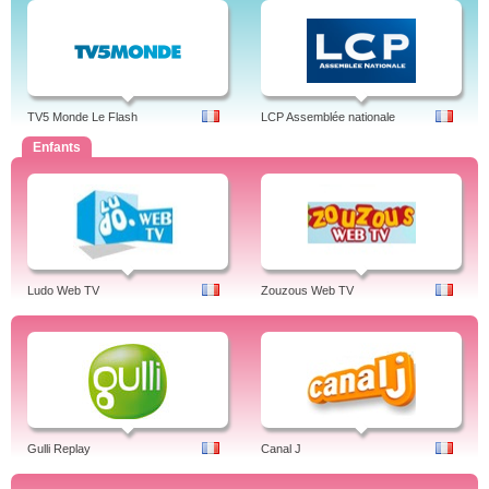
TV5 Monde Le Flash
LCP Assemblée nationale
Enfants
Ludo Web TV
Zouzous Web TV
Gulli Replay
Canal J