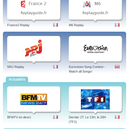
France2 Replay
M6 Replay
NRJ Replay
Eurovision Song Contest -
Watch all Songs!
Actualités
BFMTV en direct
Dernier JT: Le 13H, le 20H
(TF1)