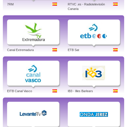
7RM
RTVC .es - Radiotelevisión
Canaria
Canal Extremadura
ETB Sat
EITB Canal Vasco
IB3 - Illes Barlears