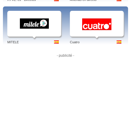
mega curso after effects en 35 horas, vaga metro, a la carta
MITELE
Cuatro
- publicité -