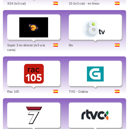
3/24 (tv3.cat)
33 (tv3.cat) - en línea-
Super 3 en directe (tv3 a la
8tv
carta)
Rac 105
TVG - Galicia