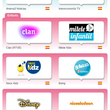
Antena3 Noticias
Intereconomía TV
Enfants
Clan (RTVE)
Mitele Kids
Neox Kidz
Boing