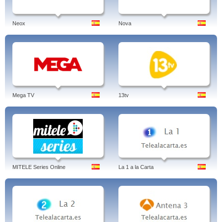
Neox
Nova
Mega TV
13tv
MITELE Series Online
La 1 a la Carta