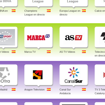
BBVA en
Champions
Europa League en
Calcio en
League en directo
directo
t Videos
Marca TV
AS TV Videos
Telecin
en direct
 Madrid
Aragon Television
Canal Sur
TV 3 Tele
Andalucia
Cataluny