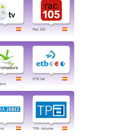
Rac 105
ETB Sat
dura
rez
TPA - Asturias