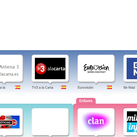
a la
TV3 a la Carta
Eurovisión
Be Mad
Enfants