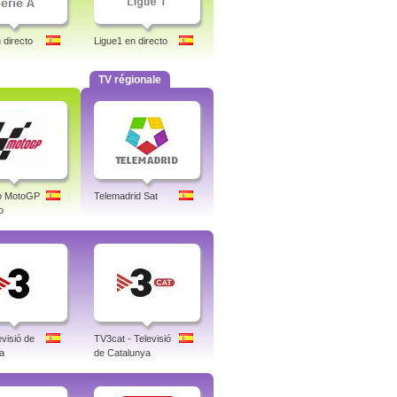
 directo
Ligue1 en directo
TV régionale
co MotoGP
Telemadrid Sat
o
visió de
TV3cat - Televisió
a
de Catalunya