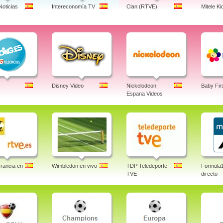
Noticias
Intereconomía TV
Clan (RTVE)
Mitele Ki
Disney Video
Nickelodeon
Baby Fir
Espana Videos
rancia en
Wimbledon en vivo
TDP Teledeporte
Formula
TVE
directo