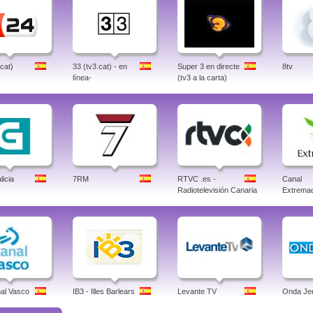
.cat)
33 (tv3.cat) - en
Super 3 en directe
8tv
línea-
(tv3 a la carta)
icia
7RM
RTVC .es -
Canal
Radiotelevisión Canaria
Extrema
al Vasco
IB3 - Illes Barlears
Levante TV
Onda Je