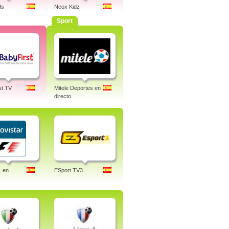
ds
Neox Kidz
Sport
st TV
Mitele Deportes en
directo
1 en
ESport TV3