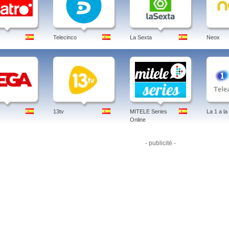
Telecinco
La Sexta
Neox
13tv
MITELE Series
La 1 a la
Online
- publicité -