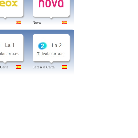
Nova
 Carta
La 2 a la Carta