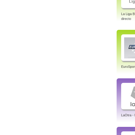
La Liga 
directo
EuroSpor
LaOtra -