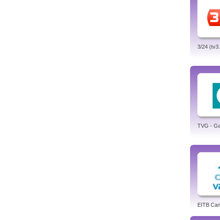
3/24 (tv3
TVG - Gal
EITB Can