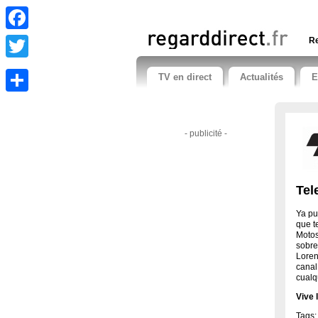
Facebook
Re
Twitter
TV en direct
Actualités
E
Share
- publicité -
Tel
Ya pu
que t
Motos
sobre
Loren
canal
cualq
Vive
Tags: