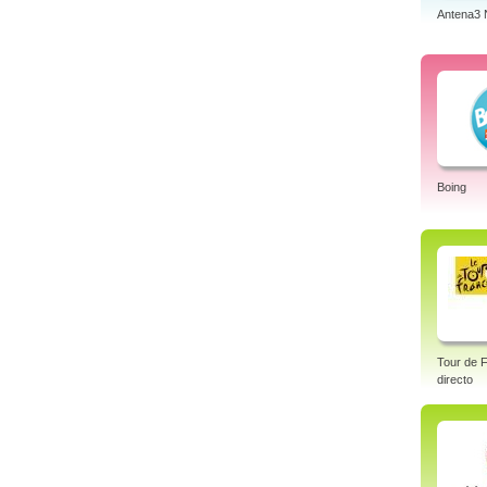
Antena3 
Boing
Tour de F
directo