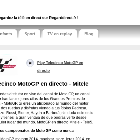
gardez la télé en direct sur Regarddirect.fr !
nfants
Sport
TV en replay
Blog
Play Telecinco MotoGP en
directo
ecinco MotoGP en directo - Mitele
edes disfrutar en vivo del canal de Moto GP, un canal
e trae las mejores citas de los Grandes Premios de
 - MotoGP. Si eres un aficionado al mundo del motor
 dos ruedas y disfrutas viendo a tus ídolos Pedrosa,
zo, Rossi, Stoner, Haydn o Barberá, sin duda este es tu
 y tienes la gran ventaja de que podrás verlo desde
uier lugar del mundo. MotoGP en directo Mitele - Tele5.
 los campeonatos de Moto GP como nunca
 MotoGP, motogp 2014, movistar, store, jerez 2014, en