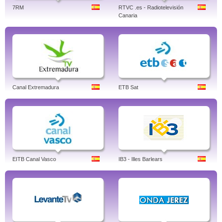
7RM
RTVC .es - Radiotelevisión
Canaria
Canal Extremadura
ETB Sat
EITB Canal Vasco
IB3 - Illes Barlears