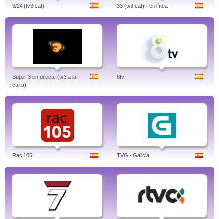
3/24 (tv3.cat)
33 (tv3.cat) - en línea-
Super 3 en directe (tv3 a la
8tv
carta)
Rac 105
TVG - Galicia