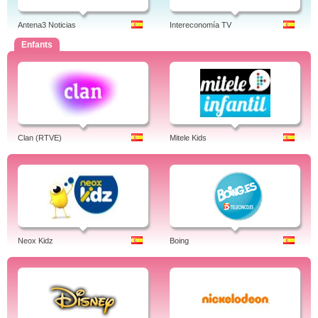
Antena3 Noticias
Intereconomía TV
Enfants
Clan (RTVE)
Mitele Kids
Neox Kidz
Boing