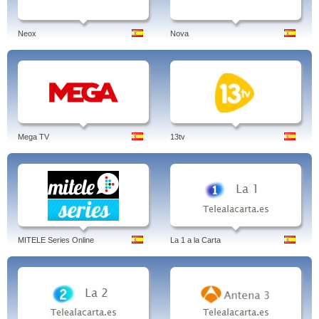
Neox
Nova
Mega TV
13tv
MITELE Series Online
La 1 a la Carta