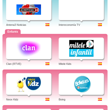
Antena3 Noticias
Intereconomía TV
Enfants
Clan (RTVE)
Mitele Kids
Neox Kidz
Boing