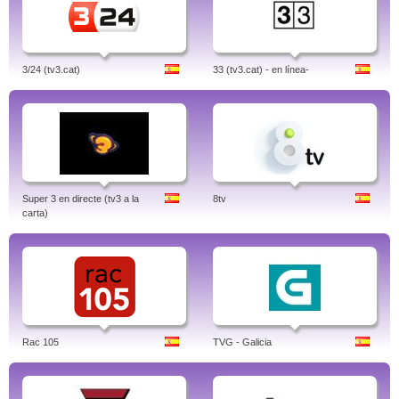
3/24 (tv3.cat)
33 (tv3.cat) - en línea-
Super 3 en directe (tv3 a la
8tv
carta)
Rac 105
TVG - Galicia