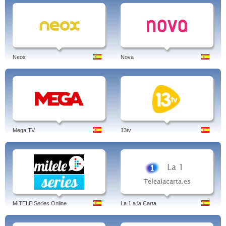
Neox
Nova
Mega TV
13tv
MITELE Series Online
La 1 a la Carta