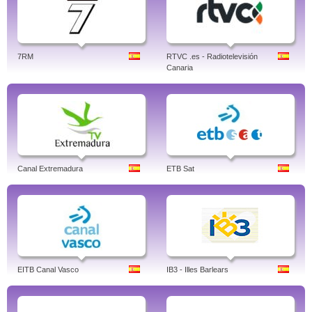
7RM
RTVC .es - Radiotelevisión
Canaria
Canal Extremadura
ETB Sat
EITB Canal Vasco
IB3 - Illes Barlears