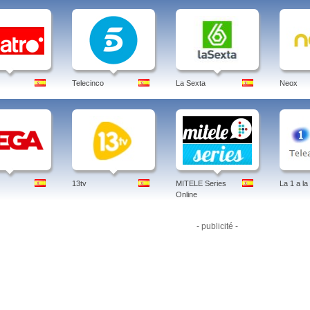
Telecinco
La Sexta
Neox
13tv
MITELE Series
La 1 a la
Online
- publicité -