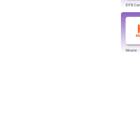
EITB Can
Mirame - 