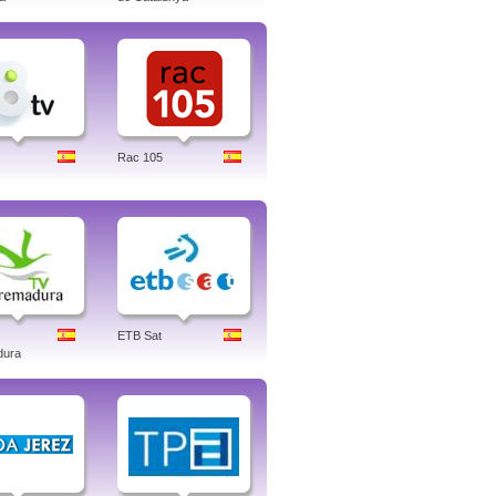
Rac 105
ETB Sat
dura