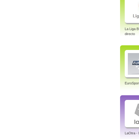
La Liga 
directo
EuroSpor
LaOtra -