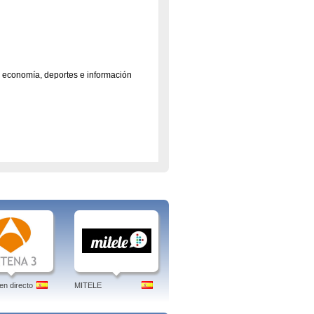
, economía, deportes e información
emite noticias de manera. Canal 24
rio, y su programa La noche en 24
nacional y el boletín que ha sustituido
tinal se realizó con sus medios
aña como el mejor canal temático
 directo. El Canal 24 Horas es un
noticias de media hora de duración
ltura, economía, deportes e
, salamanca, canal 24, salud
en directo
MITELE