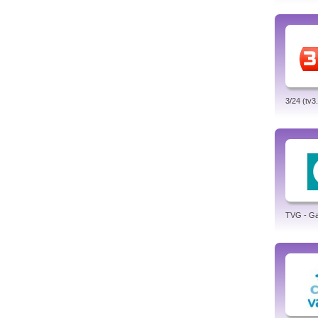
3/24 (tv3
TVG - Gal