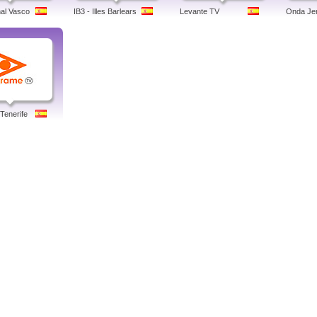
al Vasco
IB3 - Illes Barlears
Levante TV
Onda Je
Tenerife