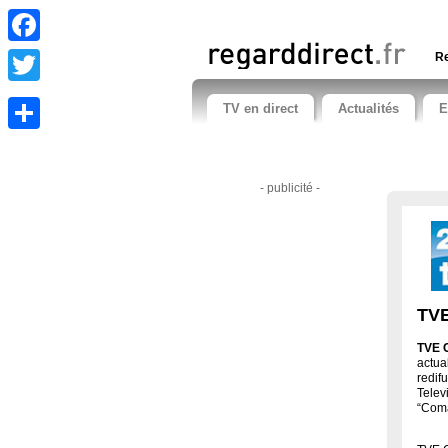
Facebook
Re
Twitter
TV en direct
Actualités
E
Share
- publicité -
TVE
TVE 
actua
redif
Telev
“Coma