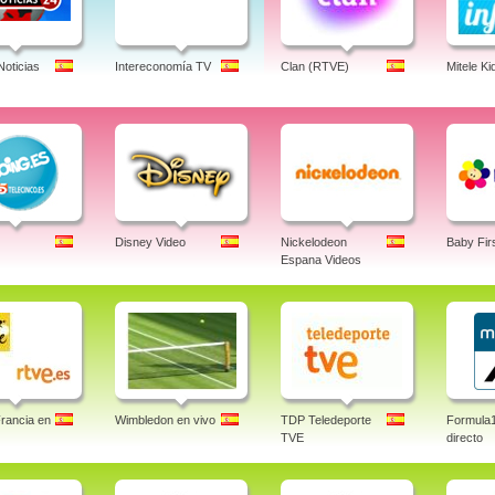
Noticias
Intereconomía TV
Clan (RTVE)
Mitele Ki
Disney Video
Nickelodeon
Baby Fir
Espana Videos
rancia en
Wimbledon en vivo
TDP Teledeporte
Formula
TVE
directo