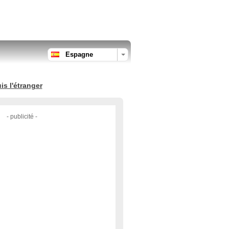
Espagne
s l'étranger
- publicité -