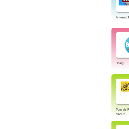
Antena3 
Boing
Tour de F
directo