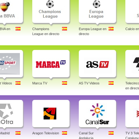
BBVA en
Champions
Europa League en
Calcio en
League en directo
directo
t Videos
Marca TV
AS TV Videos
Telecin
en direct
 Madrid
Aragon Television
Canal Sur
TV 3 Tele
Andalucia
Cataluny