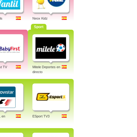
ds
Neox Kidz
Sport
st TV
Mitele Deportes en
directo
1 en
ESport TV3