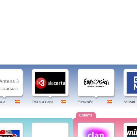
a la
TV3 a la Carta
Eurovisión
Be Mad
Enfants