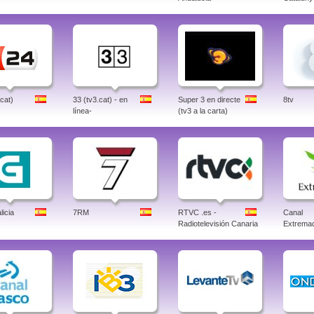
.cat)
33 (tv3.cat) - en
Super 3 en directe
8tv
línea-
(tv3 a la carta)
icia
7RM
RTVC .es -
Canal
Radiotelevisión Canaria
Extrema