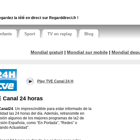
gardez la télé en direct sur Regarddirect.fr !
nfants
Sport
TV en replay
Blog
Mondial gratuit
|
Mondial sur mobile
|
Mondial depui
Play TVE Canal 24 H
 Canal 24 horas
Canal24
. Un imprescindible para estar informado de la
lidad las 24 horas del día. Además, retransmite en
usión algunos de los mejores programas de la2 de
isión Española, como “En Portada”, “Redes” o
ndo Actualidad”.