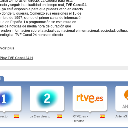
anal 24 horas en directo. La cadena para estar
mado y seguir la actualidad en tiempo real,
TVE Canal24
s
, ya está disponible para que puedas verlo en directo
 dónde tú quieras. Comenzó sus emisiones el 15 de
embre de 1997, siendo el primer canal de información
nua en España. La programación se estructura en
es de noticias de media hora de duración que
enden información sobre la actualidad nacional e internacional, sociedad, cultura
rológica. TVE Canal 24 horas en directo.
Canal 24 - Programación
voir plus
nal 24 Horas es un canal de televisión, perteneciente a Televisión Española, que 
Play TVE Canal 24 H
 emite el Telediario Matinal, Los desayunos de TVE, la 1ª y 2ª edición del Teledia
. Actualmente, produce todos los Telediarios Internacionales emitidos por TVE Inter
Tercera Edición del Telediario en La 1. Entre 2000 y 2008, también el Telediario Ma
cos. En 2001 Canal 24 Horas fue reconocido por la Academia de Televisión de Esp
al. TVE canal 24h.
l
- Muchos programas televisivos se pueden volver a ver aquí a la carta. Ver Tele en
 de televisión, perteneciente a TVE. La programación se estructura en bloques de 
omprenden información sobre la actualidad nacional e internacional, sociedad, cu
mación meteorológica.
 canal 24 horas, online, programacion, hrs, en vivo, gh vip, presentadores, en vivo
irecto
La 2 en directo
RTVE. es -
Antena3 
Directos
r: Jens Borghardt
d-in