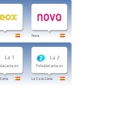
Nova
 Carta
La 2 a la Carta