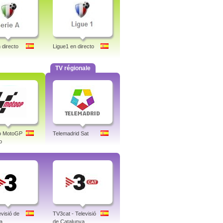
 directo
Ligue1 en directo
TV régionale
co MotoGP
Telemadrid Sat
o
visió de
TV3cat - Televisió
a
de Catalunya