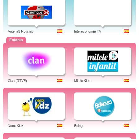
Antena3 Noticias
Intereconomía TV
Enfants
Clan (RTVE)
Mitele Kids
Neox Kidz
Boing