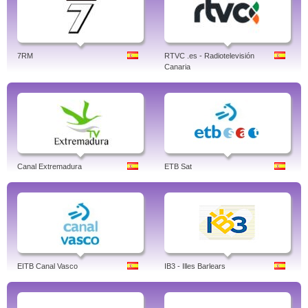
7RM
RTVC .es - Radiotelevisión
Canaria
Canal Extremadura
ETB Sat
EITB Canal Vasco
IB3 - Illes Barlears