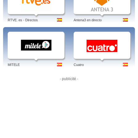
Author: Jens Borghardt
Linked-in
RTVE. es - Directos
Antena3 en directo
MITELE
Cuatro
- publicité -