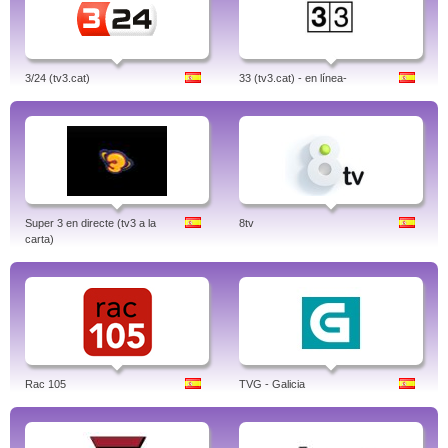
3/24 (tv3.cat)
33 (tv3.cat) - en línea-
Super 3 en directe (tv3 a la
8tv
carta)
Rac 105
TVG - Galicia