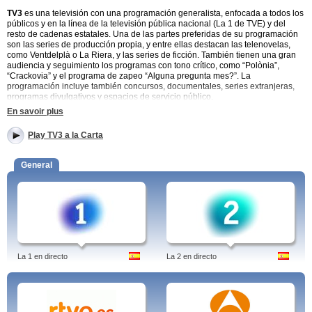
TV3
es una televisión con una programación generalista, enfocada a todos los
públicos y en la línea de la televisión pública nacional (La 1 de TVE) y del
resto de cadenas estatales. Una de las partes preferidas de su programación
son las series de producción propia, y entre ellas destacan las telenovelas,
como Ventdelplà o La Riera, y las series de ficción. También tienen una gran
audiencia y seguimiento los programas con tono crítico, como “Polònia”,
“Crackovia” y el programa de zapeo “Alguna pregunta mes?”. La
programación incluye también concursos, documentales, series extranjeras,
programas divulgativos y espacios de servicio público.
En savoir plus
Los espacios de
TV3
hacen un seguimiento de la actualidad de Cataluña y el
resto del mundo, con programas informativos y magacines. El informativo
Play TV3 a la Carta
televisivo del canal es Telenoticies, cuya primera edición se hizo el 16 de
enero de 1984, y en el espacio hay secciones diferenciadas para la
información económica (Els diners) y meteorológica (El temps). Junto a los
General
informativos, hay magacines de actualidad como Els Matins, que se emite
todas las mañanas de lunes a viernes, o programas deportivos como Esport
Club.
El catalán es la lengua preferencial para todos los programas de TV3, por lo
que los se priorizan los contenidos en él. Para los programas o películas
extranjeras, TV3 cuenta con su propio estudio de doblaje, el Servei Català del
Doblatge.
La 1 en directo
La 2 en directo
Tags: tv3, en directe, a la carta, la riera, programacio, cites, el temps, nit i dia,
noticies, polonia, el foraster