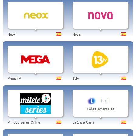
Neox
Nova
Mega TV
13tv
MITELE Series Online
La 1 a la Carta