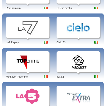
Rai Premium
La 7 in diretta
La7 Replay
Cielo TV
Mediaset Topcrime
Italia 2