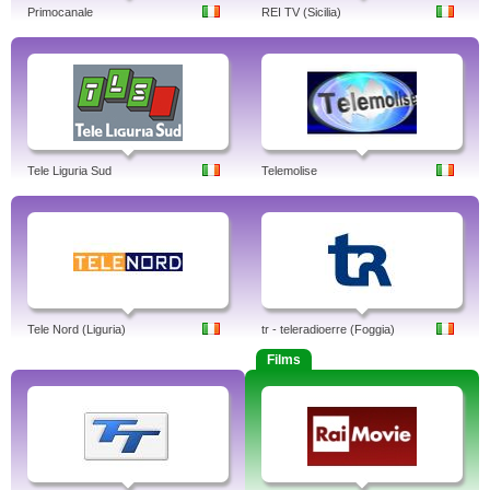
Primocanale
REI TV (Sicilia)
Tele Liguria Sud
Telemolise
Tele Nord (Liguria)
tr - teleradioerre (Foggia)
Films