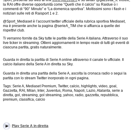
Sport, presente sul web al link
www.gazzetta.it
e su twitter @gazzetta_it. Inoltre,
la RAI offre diverse opportunità come “Quelli che il calcio” su Raidue o i
commenti di “90° Minuto” e “La domenica sportiva”. Moltissimi sono i flash e i
notiziari sulle reti di Raisport 1 e 2.
@Sport_Mediaset è l’account twitter ufficiale della rubrica sportiva Mediaset,
ma è presente anche la pagina @serieA_TIM che si affianca a quelle dei
rispettivi club.
Ti verranno fornite da Sky tutte le partite della Serie A italiana. Attraverso il suo
live ticker in streaming. Ottieni aggiornamenti in tempo reale di tutti gli eventi di
ciascuna partita, gratis naturalmente.
Guarda in diretta la partita di Serie A online attraverso il canale tv ufficiale. Il
calcio italiano della Serie A in diretta su Sky.
Guarda in diretta una partita della Serie A, ascolta la cronaca radio o segui la
partita con lo stream Twitter inorporato in ogni pagina.
Tags: Serie A, Mediaset Premium, Twitter, calcio, highlights, video, goal,
Gazzetta, RAI, Milan, Inter, Juventus, Roma, Napoli, Lazio, Atalanta, serie a
diretta, gol, streaming, gol streaming, yahoo, radio, gazzetta, repubblica,
premium, classifica, calcio
Play Serie A in diretta