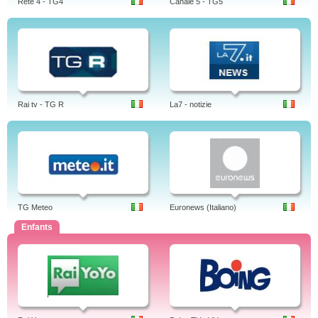
Rete 4 - TG4
Canale 5 - TG5
Rai tv - TG R
La7 - notizie
TG Meteo
Euronews (Italiano)
Enfants