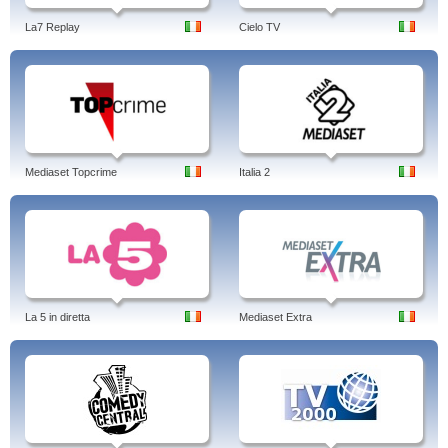
La7 Replay
Cielo TV
Mediaset Topcrime
Italia 2
La 5 in diretta
Mediaset Extra