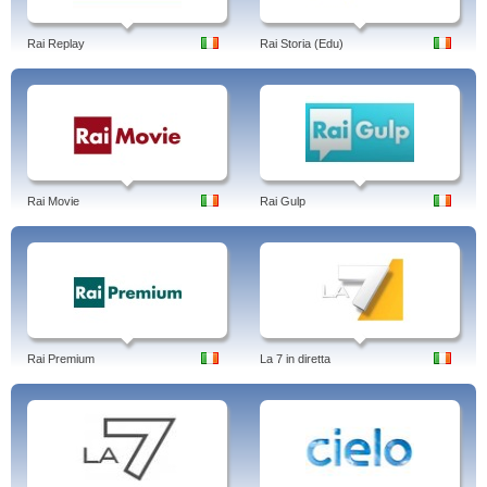
Rai Replay
Rai Storia (Edu)
Rai Movie
Rai Gulp
Rai Premium
La 7 in diretta