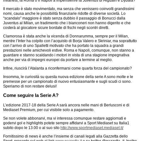
milanesi, la Roma o il Napoli a impensierire la Juventus di Higuain e Dybala?
Il mercato è stato movimentato, ma senza che venissero coinvolti grandissimi
nomi, causa anche le possibilità finanziarie ridotte di diverse società. Lo
“scandalo” maggiore è stato senza dubbio il passaggio di Bonucci dalla
Juventus al Milan, un tradimento che i bianconeri non hanno digerito e che
costerà al giocatore sicure bordate di fischi negli scontri diretti.
Clamorosa è stata anche la vicenda di Donnarumma, sempre per il Milan,
mentre l’Inter ha colpito con l’acquisto di Borja Valero e Skriniar, ma soprattutto
con l’arrivo di uno Spalletti motivato che ha portato la squadra a grandi
prestazioni nelle amichevoli estive. Roma e Napoli, comunque, non stanno a
guardare e stanno scaldando i motori in vista di una stagione impegnativa
anche per via di impegni europei da portare a termine al meglio.
Infine, riuscirà l’Atalanta a riconfermarsi come quarta forza del campionato?
Insomma, le curiosità su questa nuova edizione della serie A sono molte e le
premesse per un campionato di nuovo entusiasmante e sugli scudi ci sono.
Speriamo di non restare delusi!
Come seguire la Serie A?
L’edizione 2017-18 della Serie A sarà ancora nelle mani di Berlusconi e di
Mediaset Premium, per cui visibile solo a pagamento.
Se non volete abbonarvi, ma vi interessa comunque restare aggiornati e
godervi gol e highlights potete sempre affidarvi a Sport Mediaset su Italia1
subito dopo le 13.00 o al suo sito
http://www.sportmediaset.mediaset.it/
Fornitissimo di news è anche l’insieme di canali legati alla Gazzetta dello