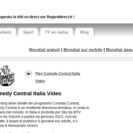
gardez la télé en direct sur Regarddirect.fr !
nfants
Sport
TV en replay
Blog
Mondial gratuit
|
Mondial sur mobile
|
Mondial depui
Play Comedy Central Italia
Video
edy Central Italia Video
ming delle dirette dei programmi Comedy Central.
y Central è un emittente televisiva tematica, in onda in
aesi del mondo. In Italia è prodotta per Sky da MTV
a, e da Viacom a partire da gennaio 2013, così da
tto. Il target di pubblico è giovane e/o adulto, e il
tore è Alessandro Grieco.