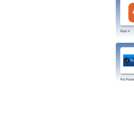
Rete 4
Rai Repl