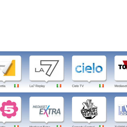
retta
La7 Replay
Cielo TV
Mediaset