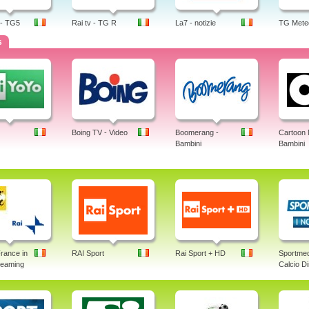
 - TG5
Rai tv - TG R
La7 - notizie
TG Mete
s
Boing TV - Video
Boomerang -
Cartoon 
Bambini
Bambini
rance in
RAI Sport
Rai Sport + HD
Sportmed
treaming
Calcio Di