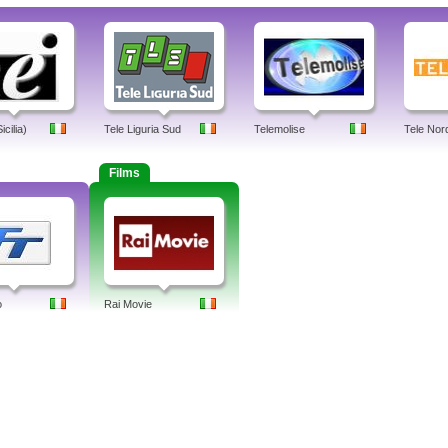
cilia)
Tele Liguria Sud
Telemolise
Tele Nord
Films
o
Rai Movie