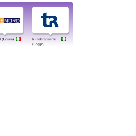
 (Liguria)
tr - teleradioerre
(Foggia)