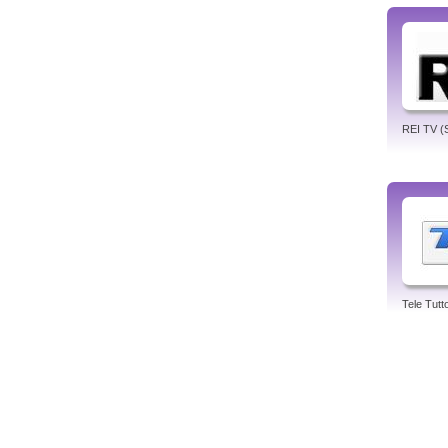
REI TV (Si
Tele Tutt