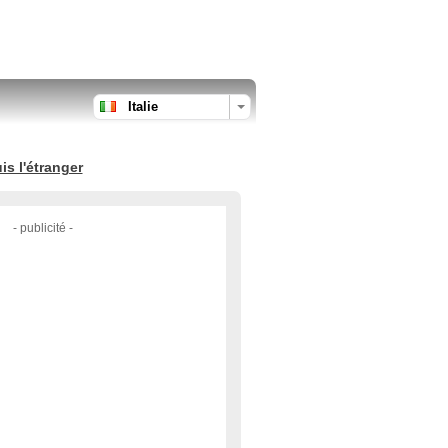
Italie
s l'étranger
- publicité -