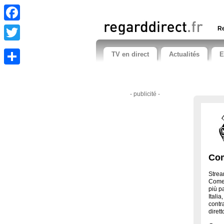
Facebook
Re
Twitter
TV en direct
Actualités
E
Share
- publicité -
Com
Strea
Comed
più p
Itali
contra
diret