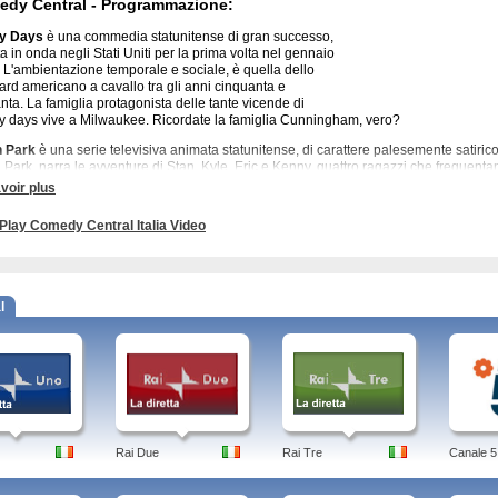
dy Central - Programmazione:
y Days
è una commedia statunitense di gran successo,
a in onda negli Stati Uniti per la prima volta nel gennaio
 L'ambientazione temporale e sociale, è quella dello
ard americano a cavallo tra gli anni cinquanta e
nta. La famiglia protagonista delle tante vicende di
 days vive a Milwaukee. Ricordate la famiglia Cunningham, vero?
h Park
è una serie televisiva animata statunitense, di carattere palesemente satirico
 Park, narra le avventure di Stan, Kyle, Eric e Kenny, quattro ragazzi che frequentan
 Park, sulle Montagne Rocciose in Colorado. Satira, politica, attualità made in USA
voir plus
nti ed esilaranti, tanto da costringere Italia Uno a optare per una traduzione ai fin
ale.
Play Comedy Central Italia Video
dy Central - Altri Programmi:
Betty, Lo Zoo di 105, Candy Candid, Love Bugs, Vita da Strega, Reno 911!
l
y Central Italia Replay. Programmi: Made in Sud, Central Station, I soliti idioti, B
 comedy central, news, canale, streaming, youtubers, sky, roast, comici, youtube, st
y Central nasce per l'Italia, il 1 maggio del 2007. Dal 1 giugno 1991 in realtà, Com
Uniti. Il 19 ottobre 1996 invece è stata lanciata la versione polacca, e il 15 gennaio
o anno, 2007 quindi, arriva il momento dell'Olanda.
Rai Due
Rai Tre
Canale 5