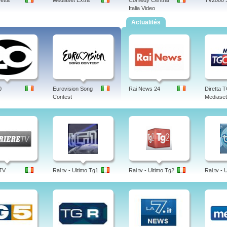
retta
Mediaset Extra
Comedy Central
TV2000 
Italia Video
Actualités
0
Eurovision Song
Rai News 24
Diretta
Contest
Mediaset
 TV
Rai tv - Ultimo Tg1
Rai tv - Ultimo Tg2
Rai.tv - 