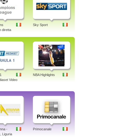
ns
Sky Sport
 diretta
1
NBA Highlights
iaset Video
nna -
Primocanale
 Liguria