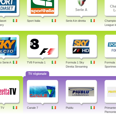
iaset
Sport Italia
Serie A in diretta
Champio
lery
League in
o Serie A
TV8 Formula 1
Formula 1 Sky
Formula 
Diretta Streaming
Sportmed
TV régionale
 TV
Canale 7
Piublu
Primante
Piemonte,