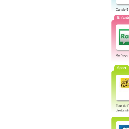
Canale 5
Enfant
Rai Yoyo
Sport
Tour de F
diretta s