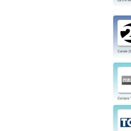
La 5 in di
Canale 2
Corriere