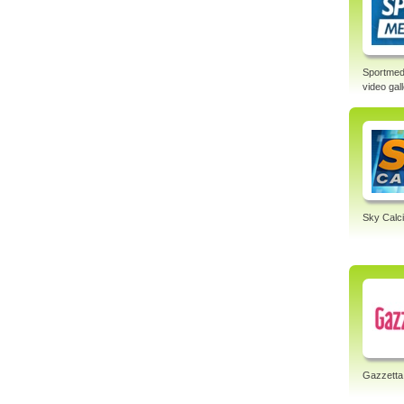
Sportmed
video gal
Sky Calci
Gazzetta