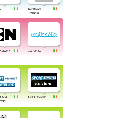
o
Euronews
(Italiano)
Network -
Cartoonito
iaset
Sportmediaset
rette