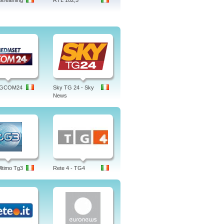
Streaming
RTL 102,5
 TGCOM24
Sky TG 24 - Sky
News
Ultimo Tg3
Rete 4 - TG4