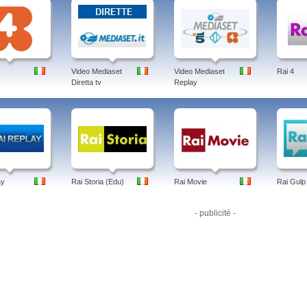
Video Mediaset
Video Mediaset
Rai 4
Diretta tv
Replay
ay
Rai Storia (Edu)
Rai Movie
Rai Gulp
- publicité -