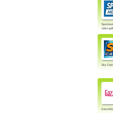
Sportmed
video gal
Sky Calci
Gazzetta