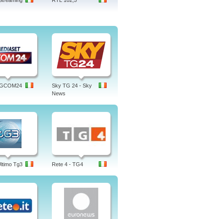
Streaming
RTL 102,5
 TGCOM24
Sky TG 24 - Sky
News
Ultimo Tg3
Rete 4 - TG4