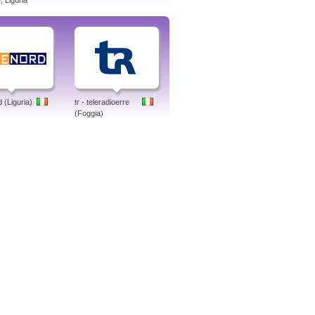
 Liguria
 (Liguria)
tr - teleradioerre
(Foggia)