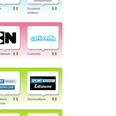
o
Euronews
(Italiano)
Network -
Cartoonito
iaset
Sportmediaset
rette