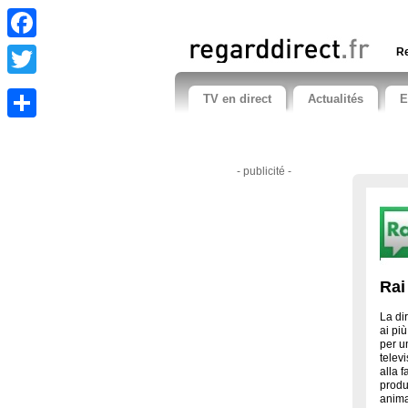
Facebook
Re
Twitter
TV en direct
Actualités
E
Share
- publicité -
Rai
La di
ai più
per u
televi
alla 
produ
anima