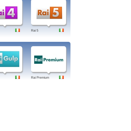
ale, cartoni
usura di RaiSat Ragazzi. Dal 2009, Rai
otto la direzione di Rai Ragazzi, che
Rai 5
Rai Premium