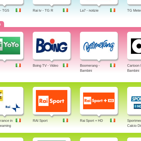
 - TG5
Rai tv - TG R
La7 - notizie
TG Mete
s
Boing TV - Video
Boomerang -
Cartoon 
Bambini
Bambini
rance in
RAI Sport
Rai Sport + HD
Sportmed
treaming
Calcio Di