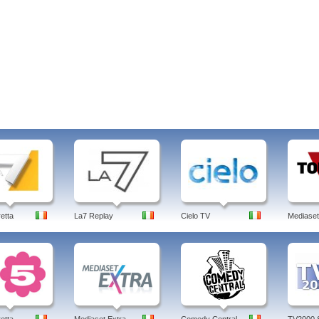
retta
La7 Replay
Cielo TV
Mediaset