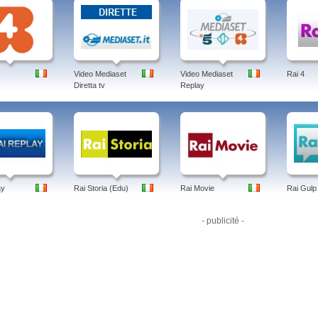
ente televisiva nazionale.
 rai yoyo, diretta, programmi, masha, frequenza, heidi, replay, peppa pig, su sky, can
scita di Rai YoYo risale al 1 novembre 2006, in esclusiva su Sky a causa della chi
è disponibile gratuitamente sul digitale terrestre e in streaming, e nel 2010 passa s
ce anche Rai Gulp.
Video Mediaset
Video Mediaset
Rai 4
Diretta tv
Replay
ay
Rai Storia (Edu)
Rai Movie
Rai Gulp
- publicité -