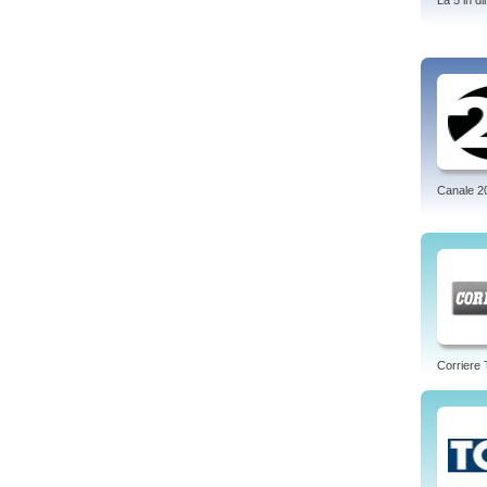
La 5 in di
Canale 2
Corriere