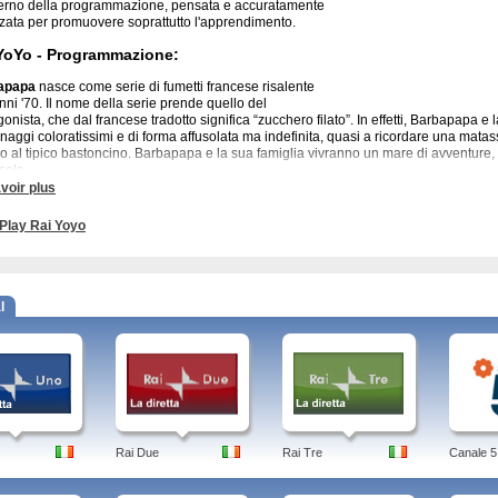
nterno della programmazione, pensata e accuratamente
zzata per promuovere soprattutto l'apprendimento.
YoYo - Programmazione:
apapa
nasce come serie di fumetti francese risalente
anni '70. Il nome della serie prende quello del
gonista, che dal francese tradotto significa “zucchero filato”. In effetti, Barbapapa 
naggi coloratissimi e di forma affusolata ma indefinita, quasi a ricordare una matas
no al tipico bastoncino. Barbapapa e la sua famiglia vivranno un mare di avventure, 
sela.
voir plus
a Pig
è un cartone animato nato in inghilterra, composto da mini episodi di 5 minuti
 giovanissimo, trattandosi di quello in età prescolare. Peppa è una bambina-maiali
Play Rai Yoyo
ubblico, che insieme al fratellino George, ai suoi genitori e anche insieme a tutti gli
lte vicende. Ogni personaggio antropomorfo, nonostante si comporti e viva come un
te), a volte mostra il lato peculiare del proprio essere animale.
u
, serie animata svizzera scritta dal tedesco Otmar Gutmann, vede la prima puntata 
l
a tecnica d'animazione Claymation, che consiste nel creare i personaggi tridimen
abile, in genere plastilina, e muoverne piano piano le parti, fino a che i frame dell
lusione” che il soggetto si muova. Pingu è un pinguino e Robby, il suo migliore amico
ri personaggi vivranno, sono ambientate al polo sud.
YoYo - Altri programmi:
, Mio Mao, Pocoyo, Il Postino Pat, Bob Aggiustatutto, Il mondo di Elmo, Il Piccolo P
ro, Le ricette della Melevisione, Disegnami una Storia. Caillou, Cuccioli, I cartoni
Rai Due
Rai Tre
Canale 5
o, Pororo, Roary l'auto da corsa.
OYO - Canale per bambini. Cartoni animanti, serie televisive e molto altro. Guardate 