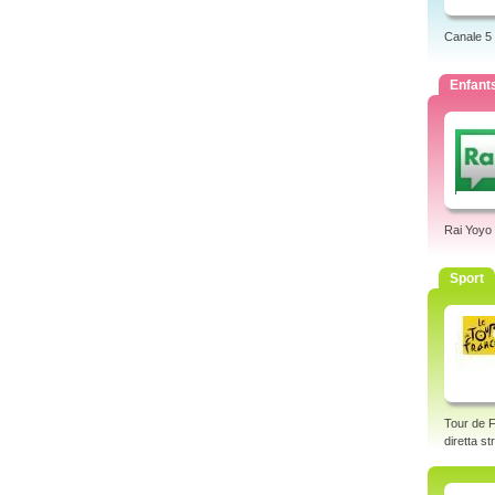
Canale 5
Enfant
Rai Yoyo
Sport
Tour de F
diretta s