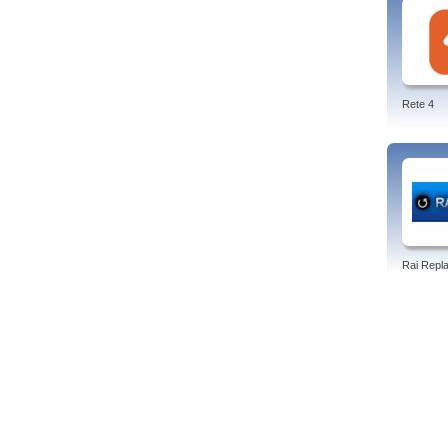
emitt
Tags:
La na
YoYo 
getis
Rete 4
Rai Repl