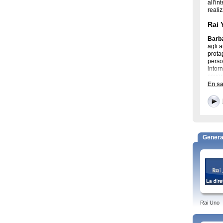
all'i
reali
Rai 
Barb
agli 
prota
perso
intor
cavar
En sa
Pepp
Pig è
suo p
di mo
si ves
Ping
Genera
con l
malle
“l'il
e alt
Rai 
Drago
Azzur
Rai Uno
Pocoy
Rai Y