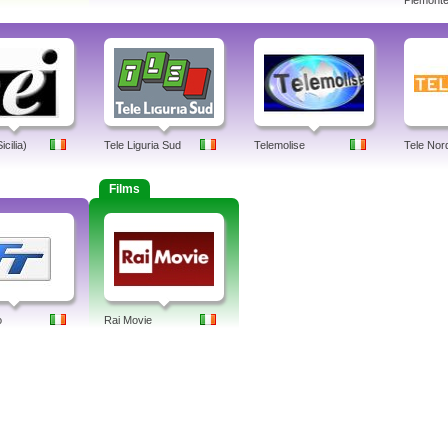
Piemonte,
cilia)
Tele Liguria Sud
Telemolise
Tele Nord
Films
o
Rai Movie