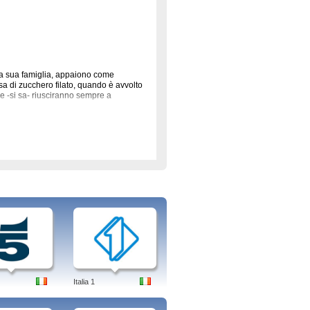
e la sua famiglia, appaiono come
sa di zucchero filato, quando è avvolto
e -si sa- riusciranno sempre a
 ciascuno. Il pubbligo adatto a Peppa
no, probabilmente della stessa età del
 amici di scuola, saranno i protagonisti
 umano (dorme in casa, parla, lavora,
il 26 maggio 1986. La serie è prodotta
sionalmente, con una sostanza
e riprese montati insieme, non diano
, è una foca. Le vicende che questi due,
rincipe, La Melevisione, L'Albero
 dello Zecchino D'Oro, Peppa pig, Pimpa,
Italia 1
le trasmissioni in diretta di questa