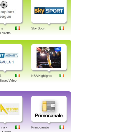
ns
Sky Sport
 diretta
1
NBA Highlights
iaset Video
nna -
Primocanale