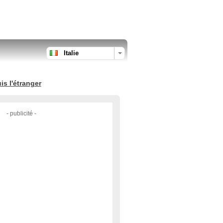
Italie
s l'étranger
- publicité -