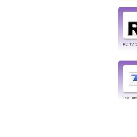
REI TV (Si
Tele Tutt