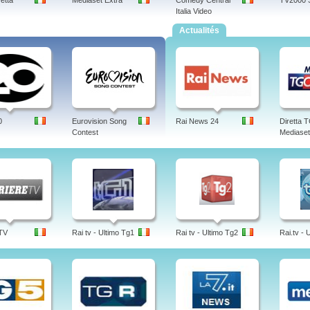
retta
Mediaset Extra
Comedy Central
TV2000 
Italia Video
Actualités
0
Eurovision Song
Rai News 24
Diretta
Contest
Mediaset
 TV
Rai tv - Ultimo Tg1
Rai tv - Ultimo Tg2
Rai.tv - 