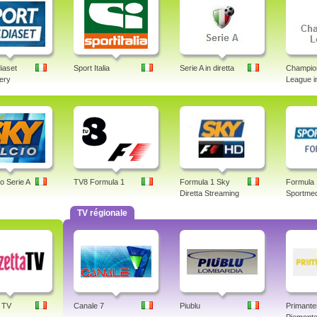
iaset
Sport Italia
Serie A in diretta
Champio
lery
League in
o Serie A
TV8 Formula 1
Formula 1 Sky
Formula 
Diretta Streaming
Sportmed
TV régionale
 TV
Canale 7
Piublu
Primante