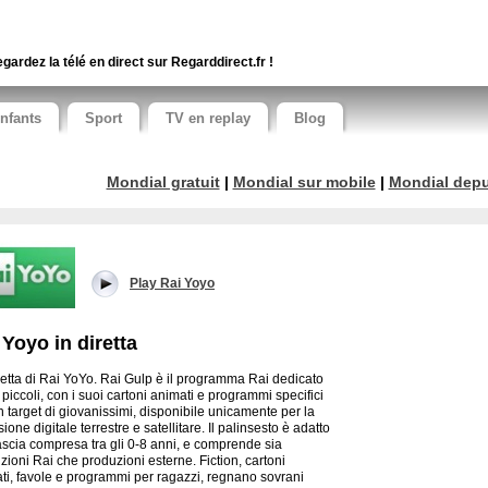
gardez la télé en direct sur Regarddirect.fr !
nfants
Sport
TV en replay
Blog
Mondial gratuit
|
Mondial sur mobile
|
Mondial depui
Play Rai Yoyo
 Yoyo in diretta
retta di Rai YoYo. Rai Gulp è il programma Rai dedicato
 piccoli, con i suoi cartoni animati e programmi specifici
n target di giovanissimi, disponibile unicamente per la
sione digitale terrestre e satellitare. Il palinsesto è adatto
fascia compresa tra gli 0-8 anni, e comprende sia
zioni Rai che produzioni esterne. Fiction, cartoni
ti, favole e programmi per ragazzi, regnano sovrani