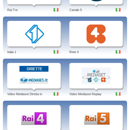
programmi di approfondimento, rubriche esclusive e partite in diretta anche
fuori casa.
Inizia l’avventura dei Mondiali! Preparati e gustateli al 100% con
Rai Tre
Canale 5
Sky!
M
Tags: sky sport, streaming, 24, 1, video, f1, sky sport 1, streaming, probabili
formazioni, programmazione, 2
Italia 1
Rete 4
Video Mediaset Diretta tv
Video Mediaset Replay