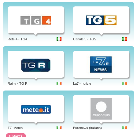
Rete 4 - TG4
Canale 5 - TG5
Rai tv - TG R
La7 - notizie
TG Meteo
Euronews (Italiano)
Enfants