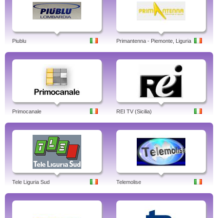
Piublu
Primantenna - Piemonte, Liguria
Primocanale
REI TV (Sicilia)
Tele Liguria Sud
Telemolise