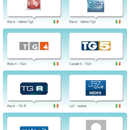
Rai tv - Ultimo Tg2
Rai.tv - Ultimo Tg3
Rete 4 - TG4
Canale 5 - TG5
Rai tv - TG R
La7 - notizie