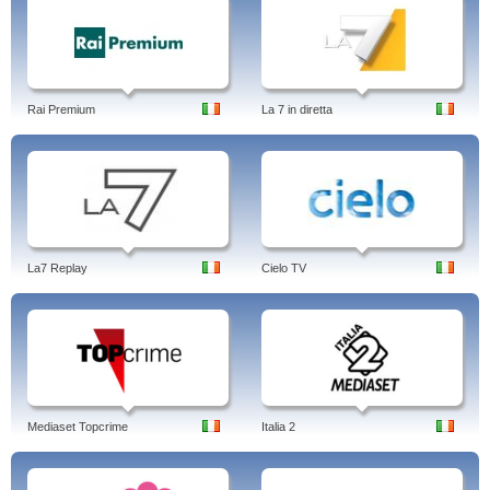
Rai Premium
La 7 in diretta
La7 Replay
Cielo TV
Mediaset Topcrime
Italia 2