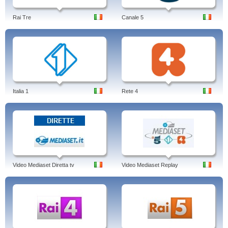
piattaforma Sky, per poi approdare via cavo grazie a IPTV Tv di Fasteweb, Alice
Home TV e Infostrada TV. Dopo 4 anni esatti, una volta terminato l'accordo tra
Rai Tre
Canale 5
RaiSat e Sky, RaiSat Premium diventa gratuito, visibile anche sul digitale
terrestre.
Author: Jens Borghardt
Linked-in
Italia 1
Rete 4
Video Mediaset Diretta tv
Video Mediaset Replay