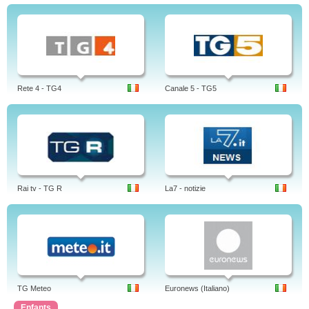
Rete 4 - TG4
Canale 5 - TG5
Rai tv - TG R
La7 - notizie
TG Meteo
Euronews (Italiano)
Enfants