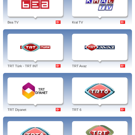
Bea TV
Kral TV
TRT Türk - TRT INT
TRT Avaz
TRT Diyanet
TRT 6