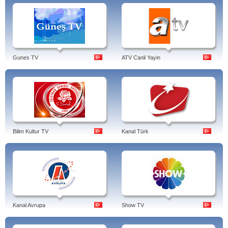
Gunes TV
ATV Canli Yayin
Bilim Kultur TV
Kanal Türk
Kanal Avrupa
Show TV