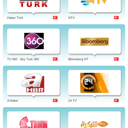
Haber Türk
NTV
TV 360 - Sky Turk 360
Bloomberg HT
A Haber
24 TV