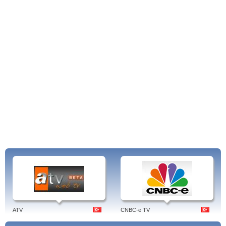
ATV
CNBC-e TV