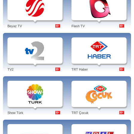
Beyaz TV
Flash TV
TV2
TRT Haber
Show Türk
TRT Çocuk