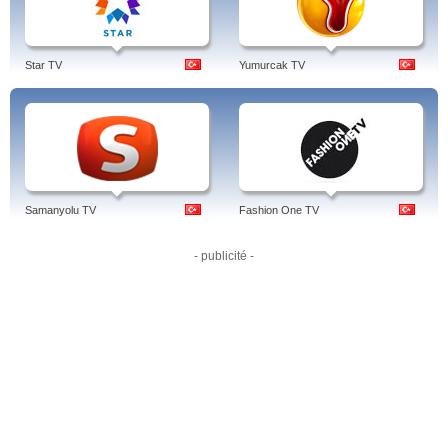
Star TV
Yumurcak TV
Samanyolu TV
Fashion One TV
- publicité -