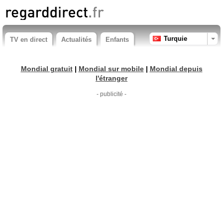
Turquie
TV en direct
Actualités
Enfants
Mondial gratuit
|
Mondial sur mobile
|
Mondial depuis
l'étranger
- publicité -