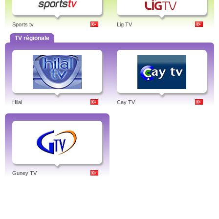
Sports tv
Lig TV
TV régionale
Hilal
Cay TV
Guney TV