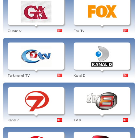
Gunaz.tv
Fox Tv
Turkmeneli TV
Kanal D
Kanal 7
TV 8