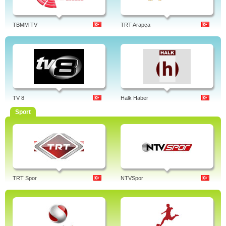
TBMM TV
TRT Arapça
TV 8
Halk Haber
Sport
TRT Spor
NTVSpor