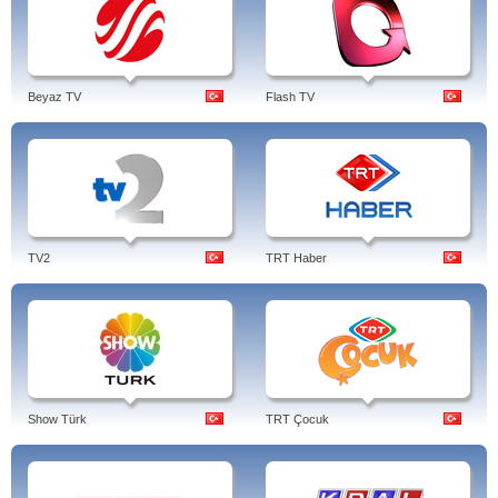
Beyaz TV
Flash TV
TV2
TRT Haber
Show Türk
TRT Çocuk