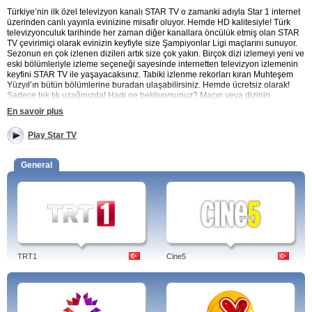
Türkiye’nin ilk özel televizyon kanalı STAR TV o zamanki adıyla Star 1 internet
üzerinden canlı yayınla evinizine misafir oluyor. Hemde HD kalitesiyle! Türk
televizyonculuk tarihinde her zaman diğer kanallara öncülük etmiş olan STAR
TV çevirimiçi olarak evinizin keyfiyle size Şampiyonlar Ligi maçlarını sunuyor.
Sezonun en çok izlenen dizileri artık size çok yakın. Birçok dizi izlemeyi yeni ve
eski bölümleriyle izleme seçeneği sayesinde internetten televizyon izlemenin
keyfini STAR TV ile yaşayacaksınız. Tabiki izlenme rekorları kıran Muhteşem
Yüzyıl’ın bütün bölümlerine buradan ulaşabilirsiniz. Hemde ücretsiz olarak!
Sadece tek tık uzağınızda! Hadi ne bekliyorsunuz? Maçın veya dizinin
başlamasına az kaldı!
En savoir plus
STAR TV'yi internetten canlı izleyebilirsiniz. Ve şimdi hem
Play Star TV
tabletinizden hemde cep telefonunuzdan erişebilirsiniz.
Eğlence programları, diziler, spor programları ve canlı maç yayınlarıyla STAR
General
TV’yi izlemek bu kadar kolay olmamıştı. İnternet üzerinden canlı yayınla bu
keyfi HD kalitesiyle yaşamaya ne dersiniz? Yapmanız gereken sadece STAR
TV ikonuna tıklamanızdır! Ne yönlendirici yazılımlar ne üyelik ne de üyelik
ücreti! Galatasaray’ın avrupa’daki maçları HD çözünürlük kalitesiyle eviniz
konforunda sanki stadyuma gitmişsiniz gibi size sunuluyor. STAR TV’yi
internetten ücretsiz canlı izleyin.
TRT1
Cine5
Startv.com.tr'yi Star TV dizilerini ve programlarını takip etmek için ziyaret edin.
Dizi ve program bölümlerini full ve hd kalitesinde izleyin.
Programları: Survivor, Kim O! , Süper Dadı, Mucize Lezzetler, Starsan
'Star'dasın! , O Ses Çocuklar, Ne Güzel Evim, Vay Arkadaş, İnan Bana,
Sahrap'la Ramazan Sofrası, Yetenek Sizsiniz Türkiye, Kenan Erçetingöz'le Yüz