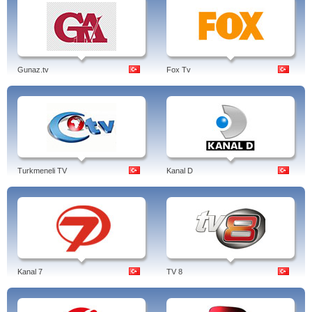
Gunaz.tv
Fox Tv
Turkmeneli TV
Kanal D
Kanal 7
TV 8