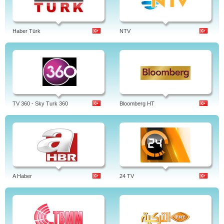
Haber Türk
NTV
TV 360 - Sky Turk 360
Bloomberg HT
A Haber
24 TV