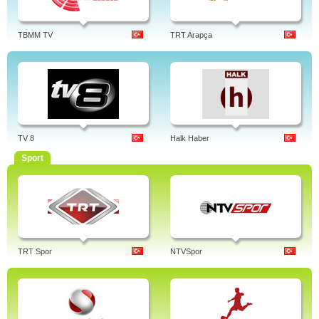
TBMM TV
TRT Arapça
TV 8
Halk Haber
Sport
TRT Spor
NTVSpor