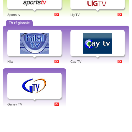
Sports tv
Lig TV
TV régionale
Hilal
Cay TV
Guney TV