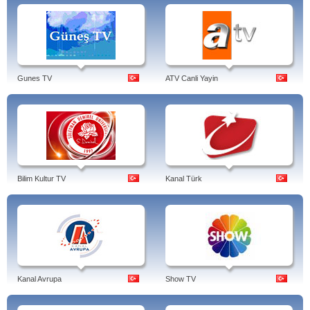
Gunes TV
ATV Canli Yayin
Bilim Kultur TV
Kanal Türk
Kanal Avrupa
Show TV