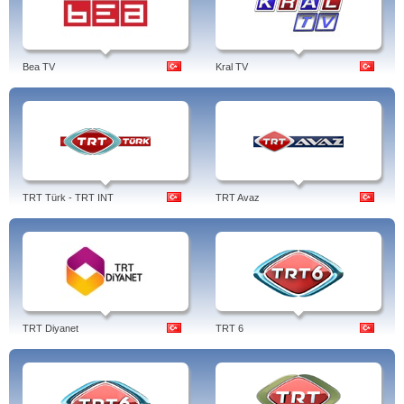
Bea TV
Kral TV
TRT Türk - TRT INT
TRT Avaz
TRT Diyanet
TRT 6