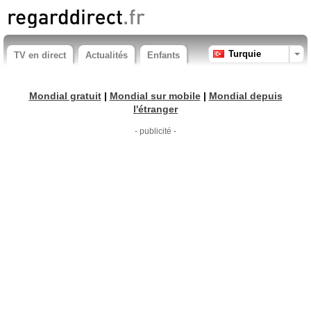
Turquie
TV en direct
Actualités
Enfants
Mondial gratuit
|
Mondial sur mobile
|
Mondial depuis
l'étranger
- publicité -