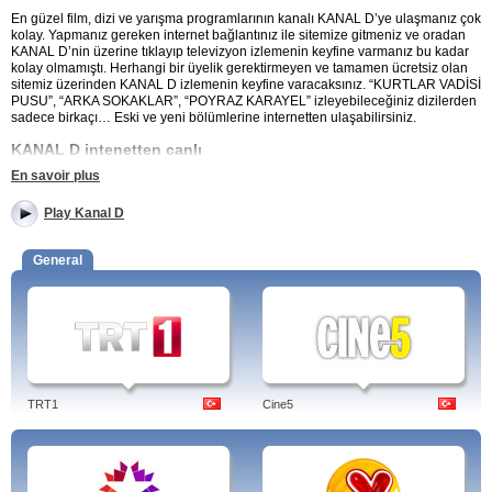
En güzel film, dizi ve yarışma programlarının kanalı KANAL D’ye ulaşmanız çok
kolay. Yapmanız gereken internet bağlantınız ile sitemize gitmeniz ve oradan
KANAL D’nin üzerine tıklayıp televizyon izlemenin keyfine varmanız bu kadar
kolay olmamıştı. Herhangi bir üyelik gerektirmeyen ve tamamen ücretsiz olan
sitemiz üzerinden KANAL D izlemenin keyfine varacaksınız. “KURTLAR VADİSİ
PUSU”, “ARKA SOKAKLAR”, “POYRAZ KARAYEL” izleyebileceğiniz dizilerden
sadece birkaçı… Eski ve yeni bölümlerine internetten ulaşabilirsiniz.
KANAL D intenetten canlı
En savoir plus
“5N1K” kaçırmayacağınız programlardan sadece birtanesi. Yılların
eskitemediği Beyazıt Öztürk’ün sunduğu “BEYAZ SHOW” her hafta yeni
Play Kanal D
konuklarıyla sizlerle canlı yayında evinizde buluşuyor. Yeni ve eski bölümlerini
kahkaha dolu dakikalarla takip edeceğiniz “BEYAZ SHOW” ‘a internetten
ulaşmanız artık sitemiz aracılığıyla çok kolay. İnternetten canlı KANAL D
General
izlemek için sitemiz üzerinden kanalın logosuna tıklayıp koltuğunuza
kurulmanız yeterli olacaktır. “EVİM ŞAHANE” ile başkalarının evlerindeki
değişikliklerden esinlenip kendi evinizde de birkaç değişiklik neden
yapmayacaksınız ki? KANAL D’yi ücretsiz, çevirimiçi ve canlı izleyin.
Aydın Doğan'ın sahibi olduğu Doğan Holding'in Türkiye'de yayın yapan ulusal
televizyon kanallarından biridir.
TRT1
Cine5
Programları: 32. Gün, Abbas Güçlü ile Genç Bakış, Ana Haber Bülteni, Baba
Haber Bülteni, Bana Her Şey Yakışır, Ben Bilmem Eşim Bilir, Beyaz Show,
Cinemania, Doktorum, Evim Şahane, Günaydın, Magazin D, Mutfağım, Şans
Kapıda, Şanslı Masa, Şebeke.