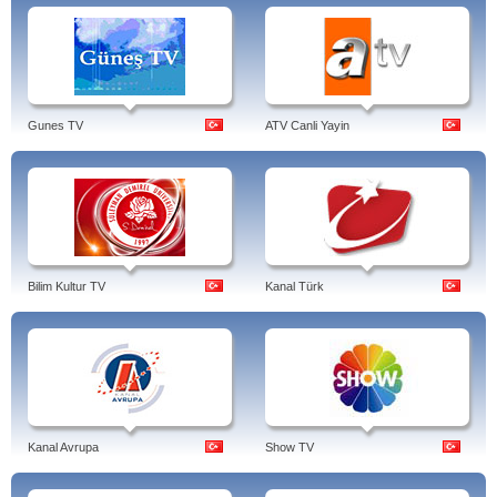
Gunes TV
ATV Canli Yayin
Bilim Kultur TV
Kanal Türk
Kanal Avrupa
Show TV