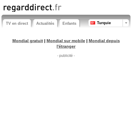
Turquie
TV en direct
Actualités
Enfants
Mondial gratuit
|
Mondial sur mobile
|
Mondial depuis
l'étranger
- publicité -