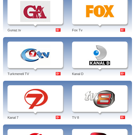
Gunaz.tv
Fox Tv
Turkmeneli TV
Kanal D
Kanal 7
TV 8