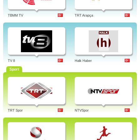
TBMM TV
TRT Arapça
TV 8
Halk Haber
Sport
TRT Spor
NTVSpor