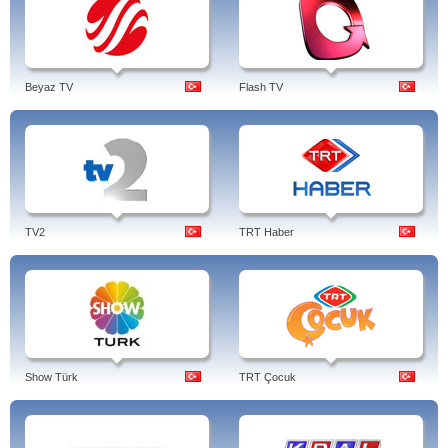
Beyaz TV
Flash TV
TV2
TRT Haber
Show Türk
TRT Çocuk