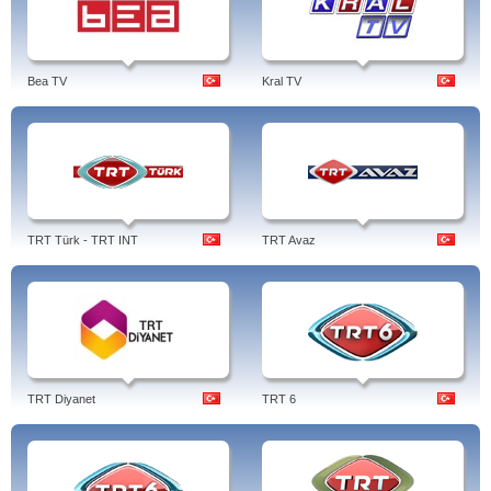
Bea TV
Kral TV
TRT Türk - TRT INT
TRT Avaz
TRT Diyanet
TRT 6