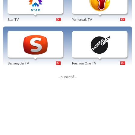
Tags: kanal d, izle, yayın akışı, oyun, güneşi beklerken, dizileri, haber, çalıkuşu,
merhamet, frekans, küçük ağa, canlı yayın, canli yayin, canli tv, canli, canlı tv
izle - canli izle, canlı izle, kanal d, türkiye, türk.
Star TV
Yumurcak TV
Samanyolu TV
Fashion One TV
- publicité -