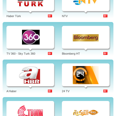
Haber Türk
NTV
TV 360 - Sky Turk 360
Bloomberg HT
A Haber
24 TV