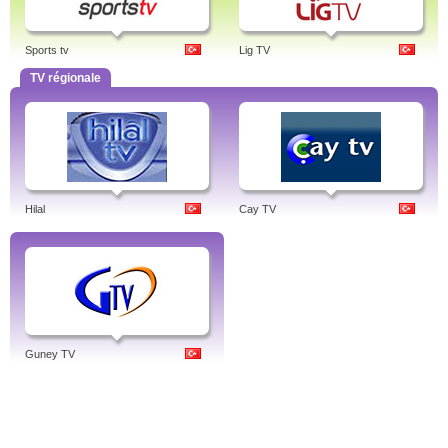
Sports tv
Lig TV
TV régionale
Hilal
Cay TV
Guney TV