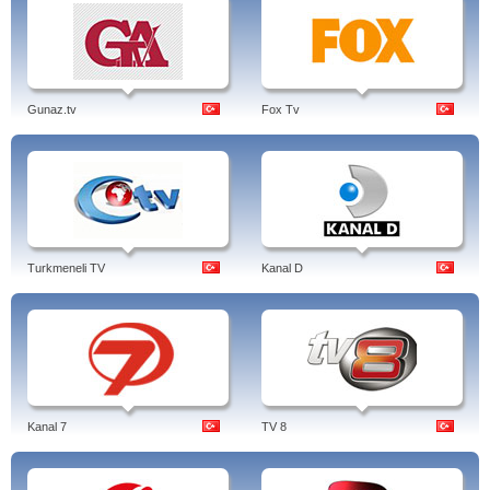
Gunaz.tv
Fox Tv
Turkmeneli TV
Kanal D
Kanal 7
TV 8