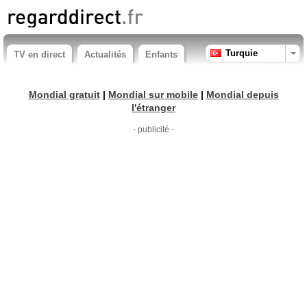
Turquie
TV en direct
Actualités
Enfants
Mondial gratuit
|
Mondial sur mobile
|
Mondial depuis
l'étranger
- publicité -