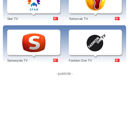
yayın frekansı, trt 6 türkçe izle, yayın, canli izle, canlı, izleme, frekans, canlı
yayın, yapma, nasıl izlenir, yayın canlı izle, trt 6 türkçe, türkiye, türk.
Star TV
Yumurcak TV
Samanyolu TV
Fashion One TV
- publicité -