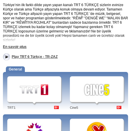
Türkiye’nin ilk farklı dilde yayın yapan kanalı TRT 6 TÜRKÇE sizlerin evinize
Kürtçe olarak ama Türkçe altyazıyla konuk olmaya devam ediyor. Tamamen
Kürtçe ve Türkçe altyazılı yayın yapan TRT 6 TÜRKÇE ’de müzik, belgesel,
spor ve haber programları gösterilmektedir. “RÊWÎ” “DENGÊ WE” “MALAN BAR
KIR” ve “RÊWÎTIYA ROJHILAT” bunlardan sadece bazılarına örnektir. TRT 6
TÜRKÇE izlemek bu kadar kolay olmamıştı! Yapmanız gereken TRT 6
TÜRKÇE logosunun üzerine gelmeniz ve tıklamanızdır! Ne bir üyelik
prosedürü ne de bir üyelik ücreti yok! Hepsi tamamen canlı ve ücretsiz olarak
sizlerle!
En savoir plus
TRT 6 TÜRKÇE’yi canlı izle
Play TRT 6 Türkçe - TR-ZAZ
TRT 6 TÜRKÇE ile gündemden her zaman haberdar olacaksınız. İnternet
bağlantınız sayesinde internet sitemize bağlanıp buradan TRT 6 TÜRKÇE
logosuna tıklayarak TRT 6 TÜRKÇE’yi internetten canlı ve hiçbir ücret
General
ödemeden izleyebilirsiniz. Artık TRT 6 TÜRKÇE ile boş vakitlerinizi
değerlendirip yayınlanan haberler, programlarla vakit geçireceksiniz. Kürtçe
maç yorumlarıyla “ŞEVA FÛTBOLÊ” bu kadar keyifli kılıp ve kolaylaştıran TRT 6
TÜRKÇE’yi internetten canlı izlemek için doğru yerdesiniz. TRT 6 TÜRKÇE’yi
ücretsiz, çevrimiçi ve canlı izleyin.
TRT 6 veya TRT Şeş, 25 Aralık 2008'de test yayınına başlayan kamusal çok
TRT1
Cine5
dilli televizyon kanalıdır. Kanal, 1 Ocak 2009'da Türkiye Radyo Televizyon
Kurumu'na bağlı olarak normal yayınına başlamıştır.
""""""""""""""""""""""""""""""""Türkiye'nin zenginliğini ve renklerini ekrana
taşıma"""""""""""""""""""""""""""""""" amacıyla kurulmuştur.
Tags: trt 6 türkçe, izle, frekansı, olimpiyatları, olimpiyatları batman, izlemek,