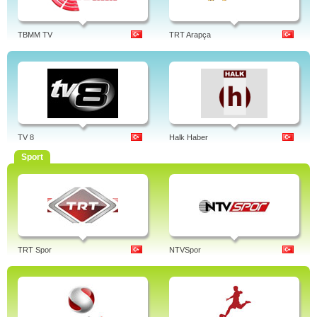
TBMM TV
TRT Arapça
TV 8
Halk Haber
Sport
TRT Spor
NTVSpor