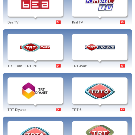
Bea TV
Kral TV
TRT Türk - TRT INT
TRT Avaz
TRT Diyanet
TRT 6