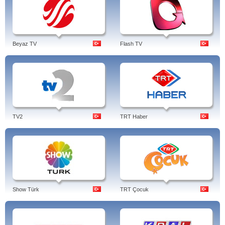
Beyaz TV
Flash TV
TV2
TRT Haber
Show Türk
TRT Çocuk