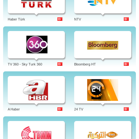
Haber Türk
NTV
TV 360 - Sky Turk 360
Bloomberg HT
A Haber
24 TV