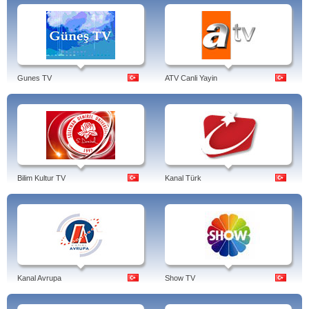
Gunes TV
ATV Canli Yayin
Bilim Kultur TV
Kanal Türk
Kanal Avrupa
Show TV