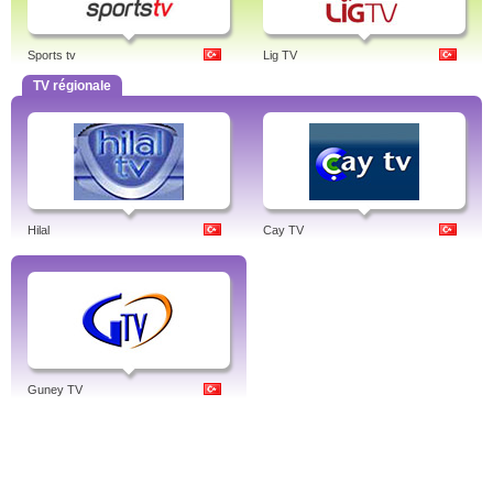
Sports tv
Lig TV
TV régionale
Hilal
Cay TV
Guney TV