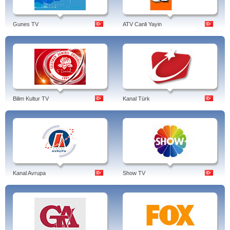
Gunes TV
ATV Canli Yayin
Bilim Kultur TV
Kanal Türk
Kanal Avrupa
Show TV