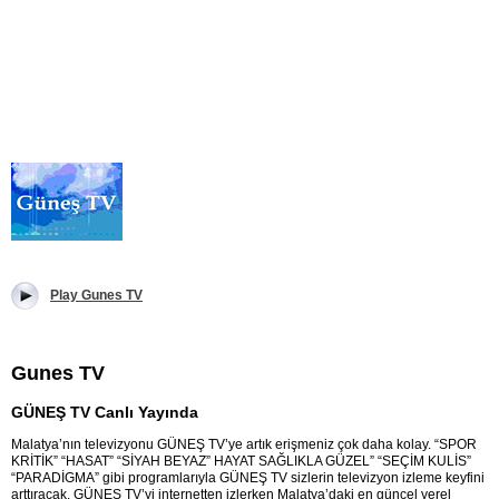
Play Gunes TV
Gunes TV
GÜNEŞ TV Canlı Yayında
Malatya’nın televizyonu GÜNEŞ TV’ye artık erişmeniz çok daha kolay. “SPOR
KRİTİK” “HASAT” “SİYAH BEYAZ” HAYAT SAĞLIKLA GÜZEL” “SEÇİM KULİS”
“PARADİGMA” gibi programlarıyla GÜNEŞ TV sizlerin televizyon izleme keyfini
arttıracak. GÜNEŞ TV’yi internetten izlerken Malatya’daki en güncel yerel