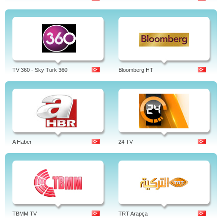
TV 360 - Sky Turk 360
Bloomberg HT
A Haber
24 TV
TBMM TV
TRT Arapça