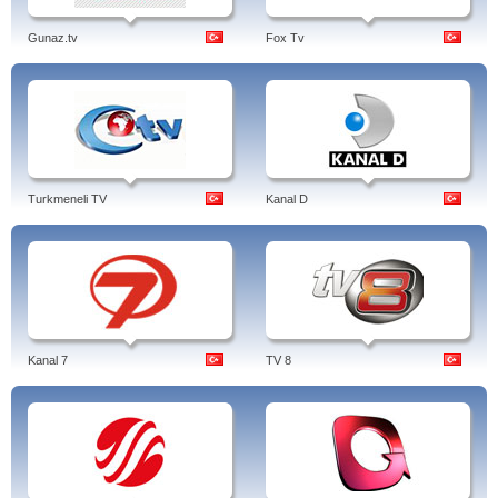
Gunaz.tv
Fox Tv
Turkmeneli TV
Kanal D
Kanal 7
TV 8