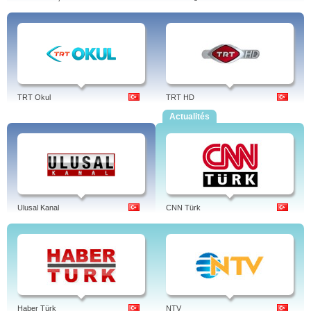
TRT Okul
TRT HD
Actualités
Ulusal Kanal
CNN Türk
Haber Türk
NTV