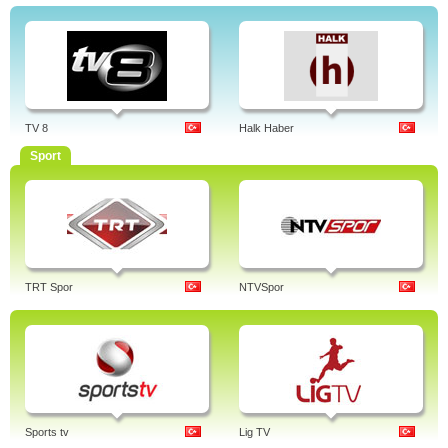
TV 8
Halk Haber
Sport
TRT Spor
NTVSpor
Sports tv
Lig TV