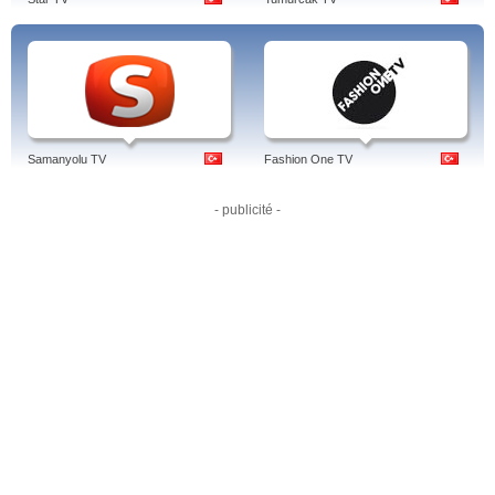
Samanyolu TV
Fashion One TV
- publicité -