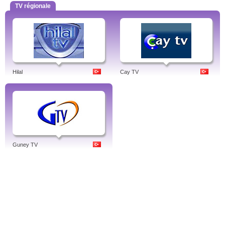
TV régionale
Hilal
Cay TV
Guney TV