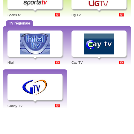
Sports tv
Lig TV
TV régionale
Hilal
Cay TV
Guney TV