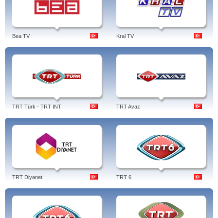
Bea TV
Kral TV
TRT Türk - TRT INT
TRT Avaz
TRT Diyanet
TRT 6