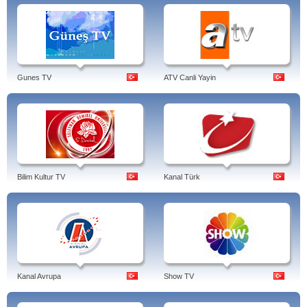
Gunes TV
ATV Canli Yayin
Bilim Kultur TV
Kanal Türk
Kanal Avrupa
Show TV