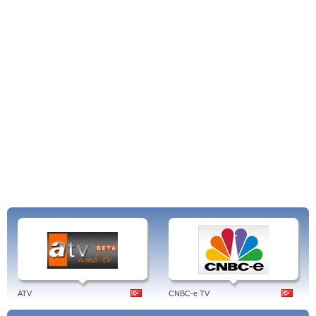
ATV
CNBC-e TV