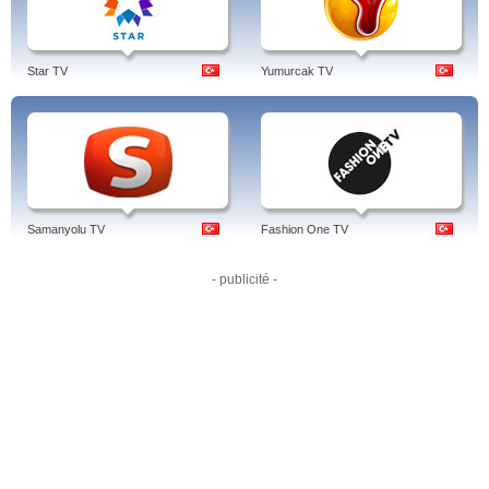
Star TV
Yumurcak TV
Samanyolu TV
Fashion One TV
- publicité -