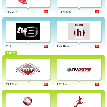
TBMM TV
TRT Arapça
TV 8
Halk Haber
Sport
TRT Spor
NTVSpor