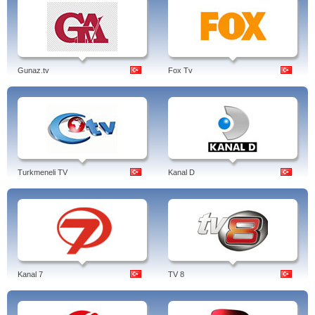
Gunaz.tv
Fox Tv
Turkmeneli TV
Kanal D
Kanal 7
TV 8