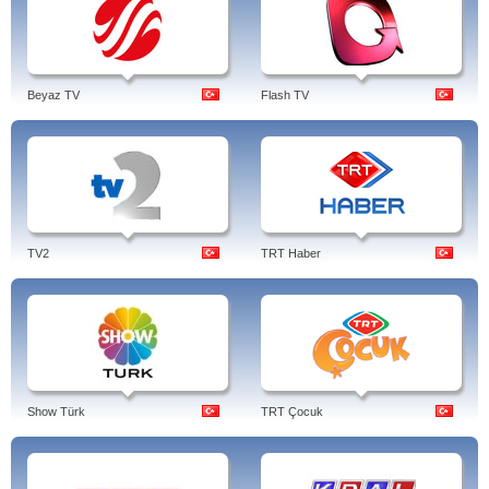
Beyaz TV
Flash TV
TV2
TRT Haber
Show Türk
TRT Çocuk