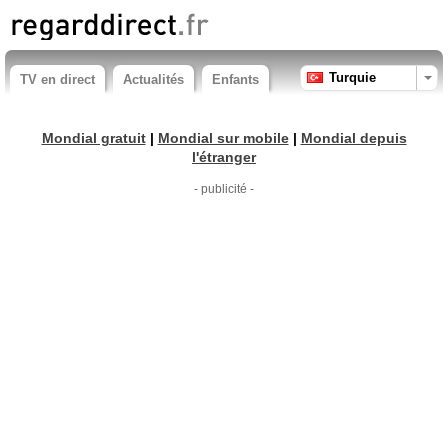
Turquie
TV en direct
Actualités
Enfants
Mondial gratuit
|
Mondial sur mobile
|
Mondial depuis
l'étranger
- publicité -