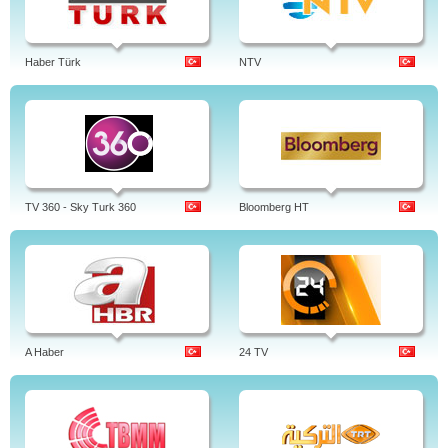
Haber Türk
NTV
TV 360 - Sky Turk 360
Bloomberg HT
A Haber
24 TV