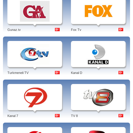
Gunaz.tv
Fox Tv
Turkmeneli TV
Kanal D
Kanal 7
TV 8