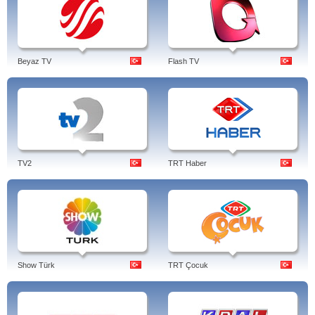
Beyaz TV
Flash TV
TV2
TRT Haber
Show Türk
TRT Çocuk