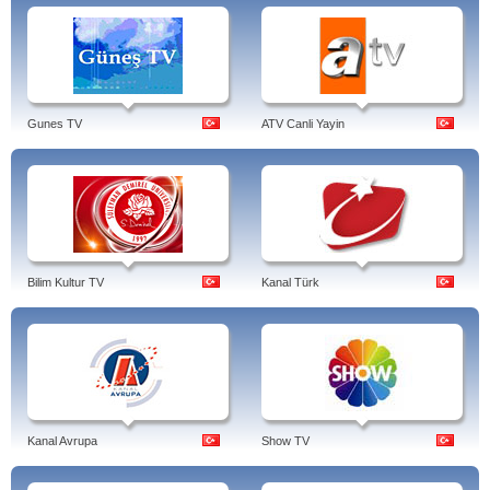
Gunes TV
ATV Canli Yayin
Bilim Kultur TV
Kanal Türk
Kanal Avrupa
Show TV