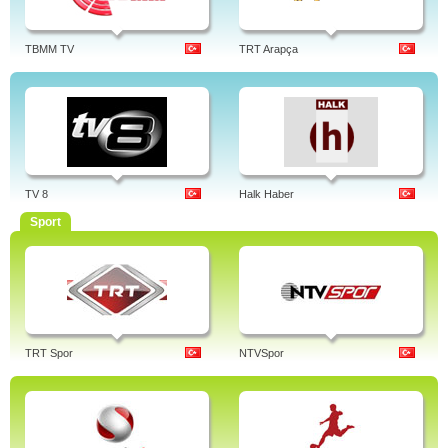
TBMM TV
TRT Arapça
TV 8
Halk Haber
Sport
TRT Spor
NTVSpor