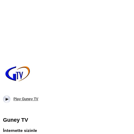
Play Guney TV
Guney TV
İnternette sizinle