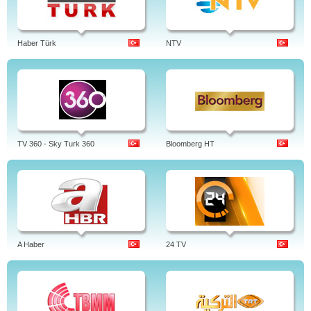
Haber Türk
NTV
TV 360 - Sky Turk 360
Bloomberg HT
A Haber
24 TV