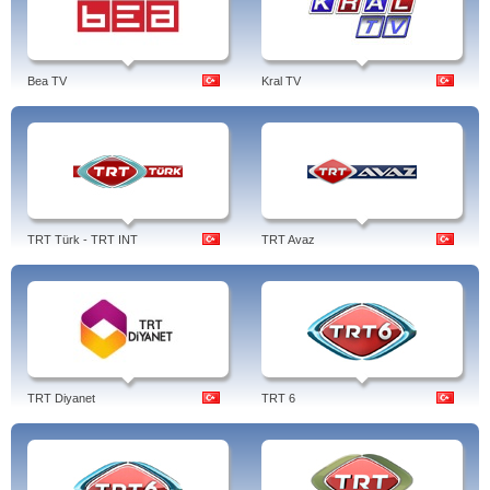
Bea TV
Kral TV
TRT Türk - TRT INT
TRT Avaz
TRT Diyanet
TRT 6