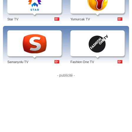
Star TV
Yumurcak TV
Samanyolu TV
Fashion One TV
- publicité -