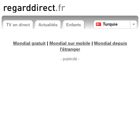
Turquie
TV en direct
Actualités
Enfants
Mondial gratuit
|
Mondial sur mobile
|
Mondial depuis
l'étranger
- publicité -