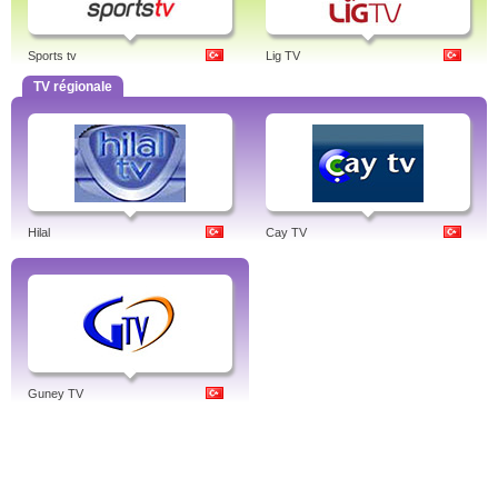
Sports tv
Lig TV
TV régionale
Hilal
Cay TV
Guney TV