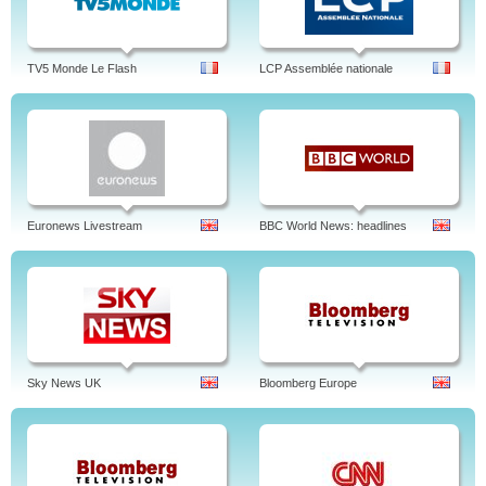
TV5 Monde Le Flash
LCP Assemblée nationale
Euronews Livestream
BBC World News: headlines
Sky News UK
Bloomberg Europe