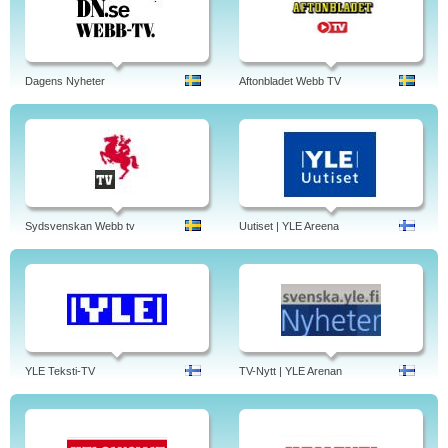
Dagens Nyheter
Aftonbladet Webb TV
Sydsvenskan Webb tv
Uutiset | YLE Areena
YLE Teksti-TV
TV-Nytt | YLE Arenan