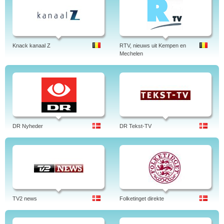
Knack kanaal Z
RTV, nieuws uit Kempen en
Mechelen
DR Nyheder
DR Tekst-TV
TV2 news
Folketinget direkte