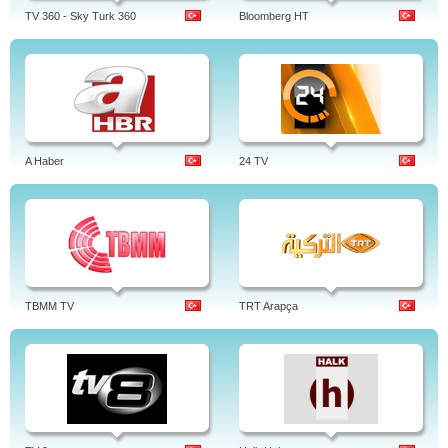
TV 360 - Sky Turk 360
Bloomberg HT
A Haber
24 TV
TBMM TV
TRT Arapça