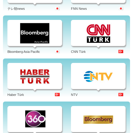
テレ朝news
FNN News
Bloomberg Asia Pacific
CNN Türk
Haber Türk
NTV