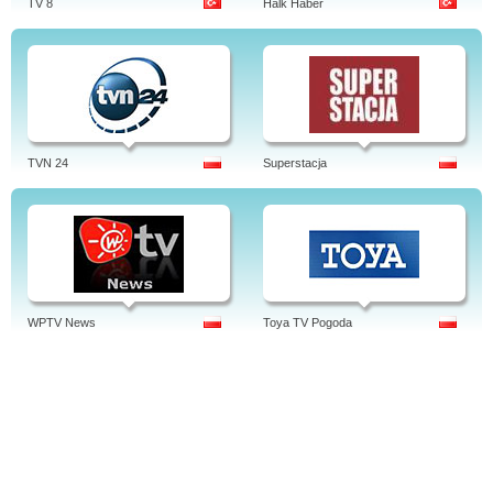
TV 8
Halk Haber
TVN 24
Superstacja
WPTV News
Toya TV Pogoda