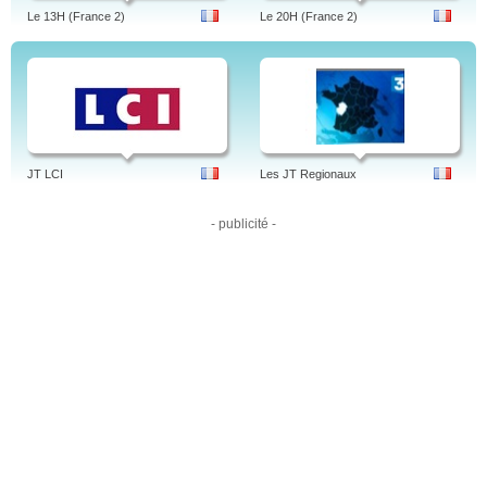
smartphone.
Le 13H (France 2)
Le 20H (France 2)
JT LCI
Les JT Regionaux
- publicité -