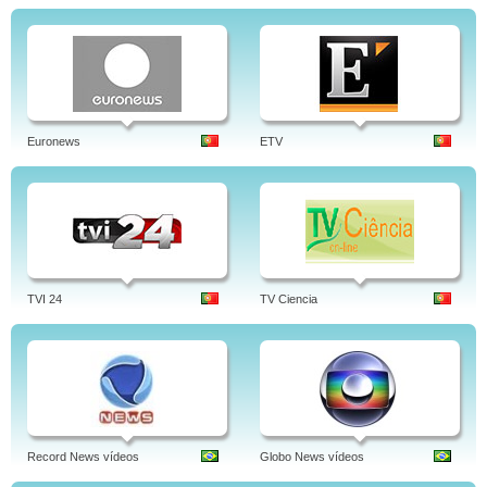
Euronews
ETV
TVI 24
TV Ciencia
Record News vídeos
Globo News vídeos