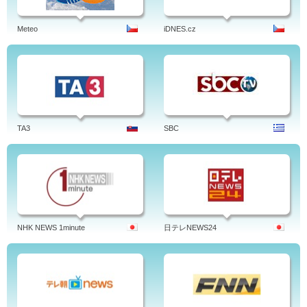
Meteo
iDNES.cz
TA3
SBC
NHK NEWS 1minute
日テレNEWS24