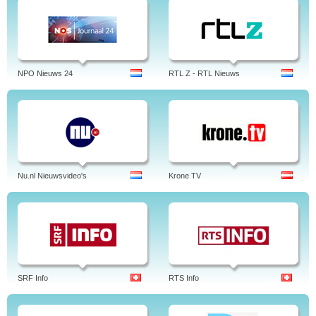
NPO Nieuws 24
RTL Z - RTL Nieuws
Nu.nl Nieuwsvideo's
Krone TV
SRF Info
RTS Info