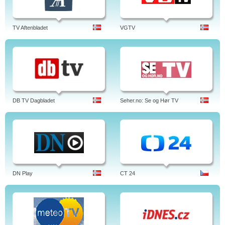
TV Aftenbladet
VGTV
DB TV Dagbladet
Seher.no: Se og Hør TV
DN Play
CT 24