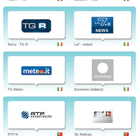
Rai tv - TG R
La7 - notizie
TG Meteo
Euronews (Italiano)
RTP N
Sic Noticias