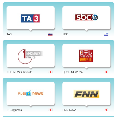
TA3
SBC
NHK NEWS 1minute
日テレNEWS24
テレ朝news
FNN News