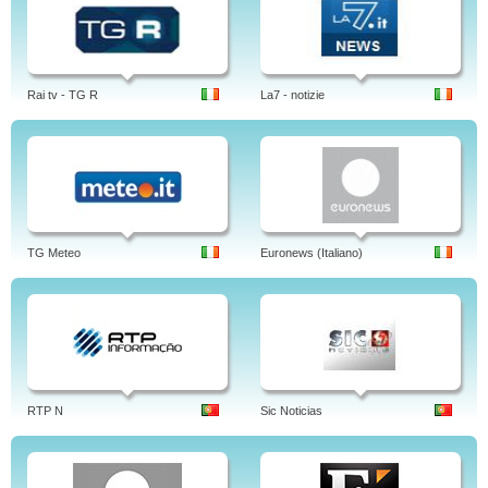
Rai tv - TG R
La7 - notizie
TG Meteo
Euronews (Italiano)
RTP N
Sic Noticias