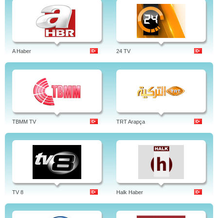
A Haber
24 TV
TBMM TV
TRT Arapça
TV 8
Halk Haber