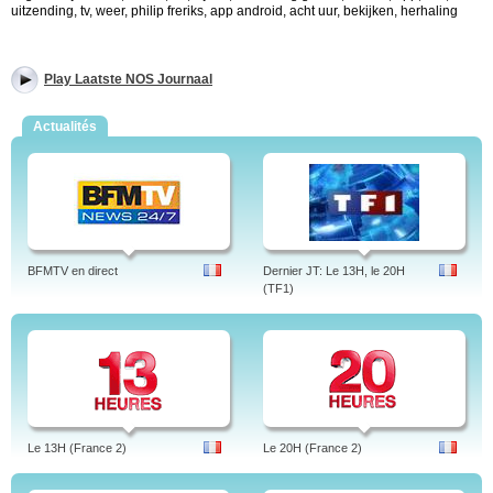
uitzending, tv, weer, philip freriks, app android, acht uur, bekijken, herhaling
Play Laatste NOS Journaal
Actualités
BFMTV en direct
Dernier JT: Le 13H, le 20H
(TF1)
Le 13H (France 2)
Le 20H (France 2)