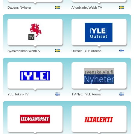
Dagens Nyheter
Aftonbladet Webb TV
Sydsvenskan Webb tv
Uutiset | YLE Areena
YLE Teksti-TV
TV-Nytt | YLE Arenan