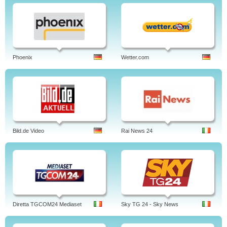
Phoenix
Wetter.com
Bild.de Video
Rai News 24
Diretta TGCOM24 Mediaset
Sky TG 24 - Sky News