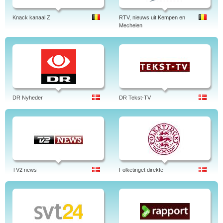
Knack kanaal Z
RTV, nieuws uit Kempen en
Mechelen
DR Nyheder
DR Tekst-TV
TV2 news
Folketinget direkte