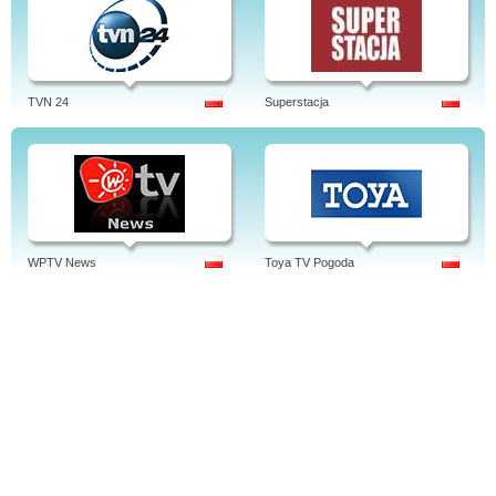
TVN 24
Superstacja
WPTV News
Toya TV Pogoda