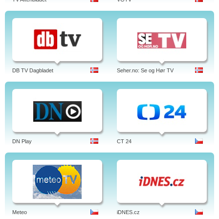
DB TV Dagbladet
Seher.no: Se og Hør TV
DN Play
CT 24
Meteo
iDNES.cz