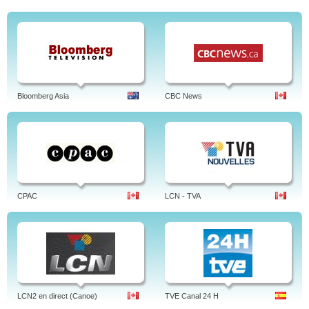
Bloomberg Asia
CBC News
CPAC
LCN - TVA
LCN2 en direct (Canoe)
TVE Canal 24 H