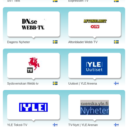
SVT Text
Expressen TV
Dagens Nyheter
Aftonbladet Webb TV
Sydsvenskan Webb tv
Uutiset | YLE Areena
YLE Teksti-TV
TV-Nytt | YLE Arenan