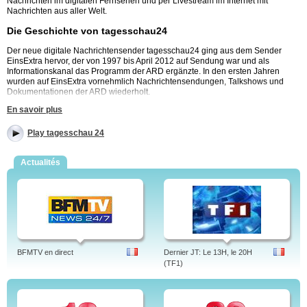
Nachrichten im digitalen Fernsehen und per Livestream im Internet mit
Nachrichten aus aller Welt.
Die Geschichte von tagesschau24
Der neue digitale Nachrichtensender tagesschau24 ging aus dem Sender
EinsExtra hervor, der von 1997 bis April 2012 auf Sendung war und als
Informationskanal das Programm der ARD ergänzte. In den ersten Jahren
wurden auf EinsExtra vornehmlich Nachrichtensendungen, Talkshows und
Dokumentationen der ARD wiederholt.
En savoir plus
Durch die zunehmende Konkurrenz aktueller Nachrichtensender wie n24 und
n-tv wurde EinsExtra ab 2006 sukzessive zum Nachrichtenkanal umgestaltet
mit stündlich aktualisierten Ausgaben der Tagesschau und dem Wetterbericht.
Play tagesschau 24
Im April 2012 wurde der Sender in tagesschau24 umbenannt um seinen
Aktualitätsanspruch zu unterstreichen.
Actualités
tagesschau24 zeigt weiterhin keine selbstproduzierten Sendungen sondern
übernimmt die Tagesschau aus der ARD sowie die beliebten
Regionalnachrichten der Dritten Programme, Talkshows aus dem Ersten,
Hintergrundberichte und Dokumentationen.
tagesschau24 ist im digitalen Kabel und digitalem Satellitenfernsehen zu
sehen, sowie als Livestream rund um die Uhr auf der Website der Tagesschau.
Die beliebtesten Programme von tagesschau24:
BFMTV en direct
Dernier JT: Le 13H, le 20H
(TF1)
Die Tagesschau
Tagesthemen
ARD-Mittagsmagazin
ARD-Morgenmagazin