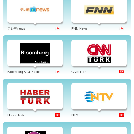
テレ朝news
FNN News
Bloomberg Asia Pacific
CNN Türk
Haber Türk
NTV