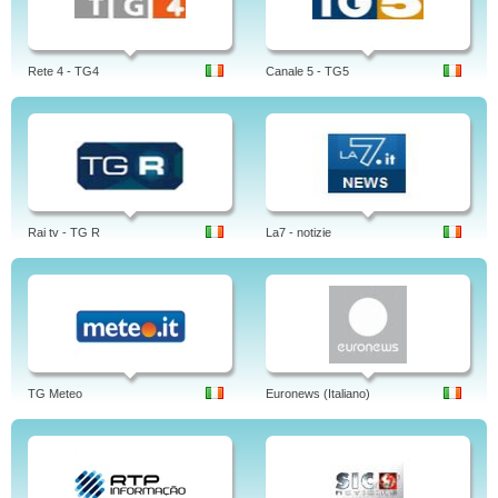
Rete 4 - TG4
Canale 5 - TG5
Rai tv - TG R
La7 - notizie
TG Meteo
Euronews (Italiano)