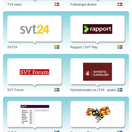
TV2 news
Folketinget direkte
SVT24
Rapport | SVT Play
SVT Forum
Nyhetskanalen.se (TV4 - gratis)