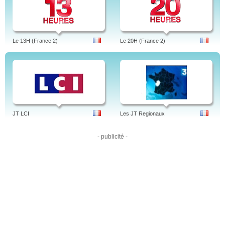
Aktuelle Stunde (WDR)
Landesschau Baden-Württemberg (SWR)
Landesschau Rheinland-Pfalz (SWR)
Buten un binnen (Radio Bremen)
Berliner Abendschau (rbb)
Der Aktuelle Bericht (SR)
Le 13H (France 2)
Le 20H (France 2)
hessenschau (hr)
Thüringen Journal (MDR)
Deppendorfs Woche
Tagesschau in 100 Sekunden
Tagesschau vor 20 Jahren
Die Story
Talkshows der ARD wie Günther Jauch, Anne Will und Hart aber fair
JT LCI
Les JT Regionaux
- publicité -