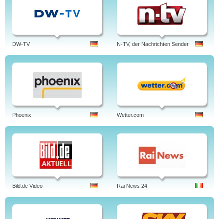
DW-TV
N-TV, der Nachrichten Sender
Phoenix
Wetter.com
Bild.de Video
Rai News 24