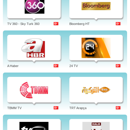
TV 360 - Sky Turk 360
Bloomberg HT
A Haber
24 TV
TBMM TV
TRT Arapça