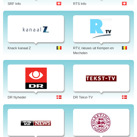
SRF Info
RTS Info
Knack kanaal Z
RTV, nieuws uit Kempen en
Mechelen
DR Nyheder
DR Tekst-TV