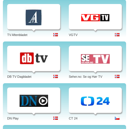
TV Aftenbladet
VGTV
DB TV Dagbladet
Seher.no: Se og Hør TV
DN Play
CT 24