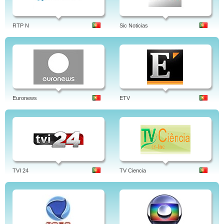
RTP N
Sic Noticias
Euronews
ETV
TVI 24
TV Ciencia