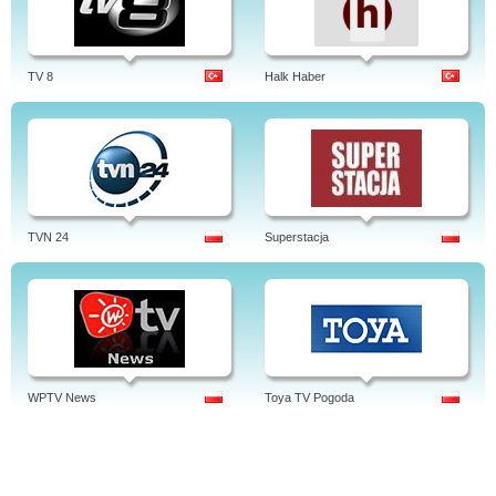
TV 8
Halk Haber
TVN 24
Superstacja
WPTV News
Toya TV Pogoda