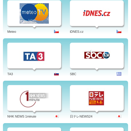
Meteo
iDNES.cz
TA3
SBC
NHK NEWS 1minute
日テレNEWS24