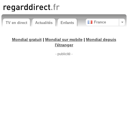
France
TV en direct
Actualités
Enfants
Mondial gratuit
|
Mondial sur mobile
|
Mondial depuis
l'étranger
- publicité -